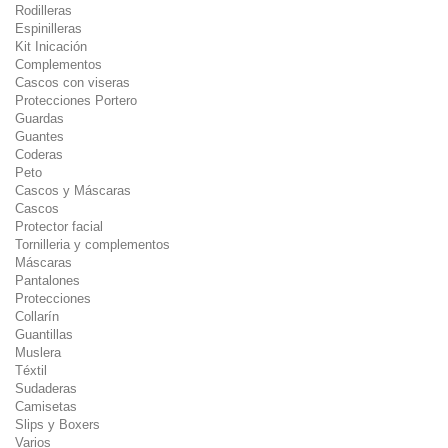
Rodilleras
Espinilleras
Kit Inicación
Complementos
Cascos con viseras
Protecciones Portero
Guardas
Guantes
Coderas
Peto
Cascos y Máscaras
Cascos
Protector facial
Tornilleria y complementos
Máscaras
Pantalones
Protecciones
Collarín
Guantillas
Muslera
Téxtil
Sudaderas
Camisetas
Slips y Boxers
Varios