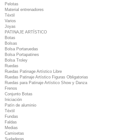
Pelotas
Material entrenadores
Téxtil
Varios
Joyas
PATINAJE ARTÍSTICO
Botas
Bolsas
Bolsa Portaruedas
Bolsa Portapatines
Bolsa Troley
Ruedas
Ruedas Patinage Artístico Libre
Ruedas Patinaje Artístico Figuras Obligatorias
Ruedas para Patinaje Artístico Show y Danza
Frenos
Conjunto Botas
Iniciación
Patín de aluminio
Téxtil
Fundas
Faldas
Medias
Camisetas
Sudaderas