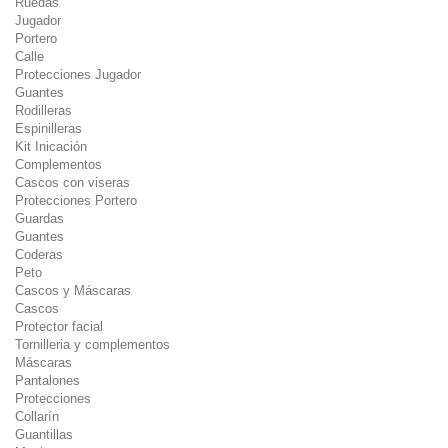
Ruedas
Jugador
Portero
Calle
Protecciones Jugador
Guantes
Rodilleras
Espinilleras
Kit Inicación
Complementos
Cascos con viseras
Protecciones Portero
Guardas
Guantes
Coderas
Peto
Cascos y Máscaras
Cascos
Protector facial
Tornilleria y complementos
Máscaras
Pantalones
Protecciones
Collarín
Guantillas