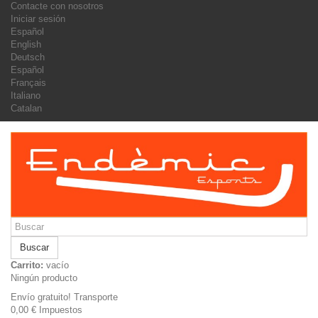
Contacte con nosotros
Iniciar sesión
Español
English
Deutsch
Español
Français
Italiano
Catalan
Buscar
Carrito:
vacío
Ningún producto
Envío gratuito!
Transporte
0,00 €
Impuestos