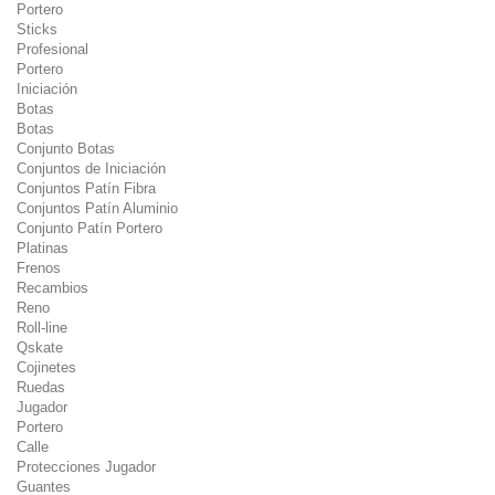
Portero
Sticks
Profesional
Portero
Iniciación
Botas
Botas
Conjunto Botas
Conjuntos de Iniciación
Conjuntos Patín Fibra
Conjuntos Patín Aluminio
Conjunto Patín Portero
Platinas
Frenos
Recambios
Reno
Roll-line
Qskate
Cojinetes
Ruedas
Jugador
Portero
Calle
Protecciones Jugador
Guantes