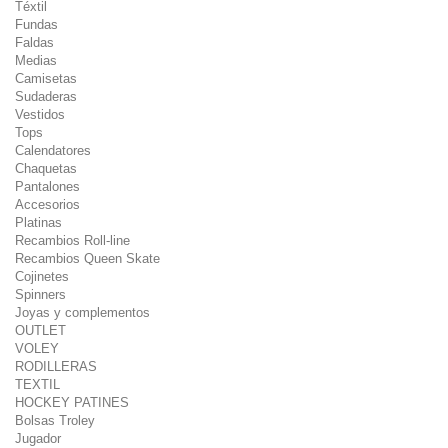
Téxtil
Fundas
Faldas
Medias
Camisetas
Sudaderas
Vestidos
Tops
Calendatores
Chaquetas
Pantalones
Accesorios
Platinas
Recambios Roll-line
Recambios Queen Skate
Cojinetes
Spinners
Joyas y complementos
OUTLET
VOLEY
RODILLERAS
TEXTIL
HOCKEY PATINES
Bolsas Troley
Jugador