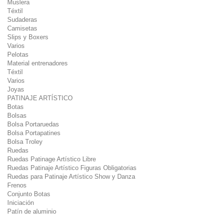
Muslera
Téxtil
Sudaderas
Camisetas
Slips y Boxers
Varios
Pelotas
Material entrenadores
Téxtil
Varios
Joyas
PATINAJE ARTÍSTICO
Botas
Bolsas
Bolsa Portaruedas
Bolsa Portapatines
Bolsa Troley
Ruedas
Ruedas Patinage Artístico Libre
Ruedas Patinaje Artístico Figuras Obligatorias
Ruedas para Patinaje Artístico Show y Danza
Frenos
Conjunto Botas
Iniciación
Patín de aluminio