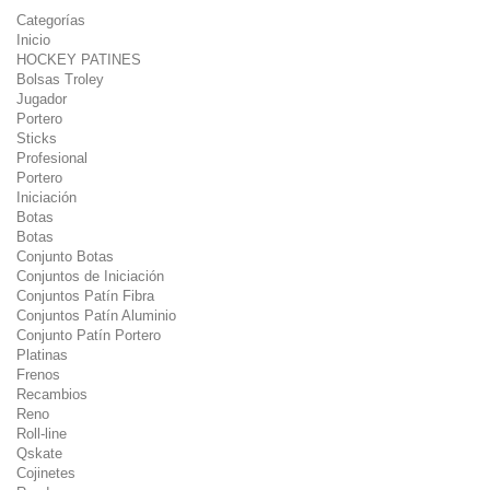
Categorías
Inicio
HOCKEY PATINES
Bolsas Troley
Jugador
Portero
Sticks
Profesional
Portero
Iniciación
Botas
Botas
Conjunto Botas
Conjuntos de Iniciación
Conjuntos Patín Fibra
Conjuntos Patín Aluminio
Conjunto Patín Portero
Platinas
Frenos
Recambios
Reno
Roll-line
Qskate
Cojinetes