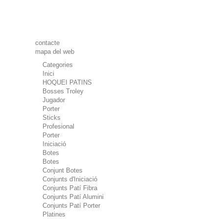
contacte
mapa del web
Categories
Inici
HOQUEI PATINS
Bosses Troley
Jugador
Porter
Sticks
Profesional
Porter
Iniciació
Botes
Botes
Conjunt Botes
Conjunts d'Iniciació
Conjunts Patí Fibra
Conjunts Patí Alumini
Conjunts Patí Porter
Platines