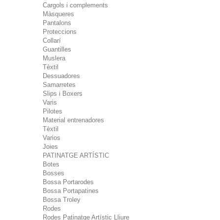
Cargols i complements
Màsqueres
Pantalons
Proteccions
Collarí
Guantilles
Muslera
Tèxtil
Dessuadores
Samarretes
Slips i Boxers
Varis
Pilotes
Material entrenadores
Tèxtil
Varios
Joies
PATINATGE ARTÍSTIC
Botes
Bosses
Bossa Portarodes
Bossa Portapatines
Bossa Troley
Rodes
Rodes Patinatge Artístic Lliure