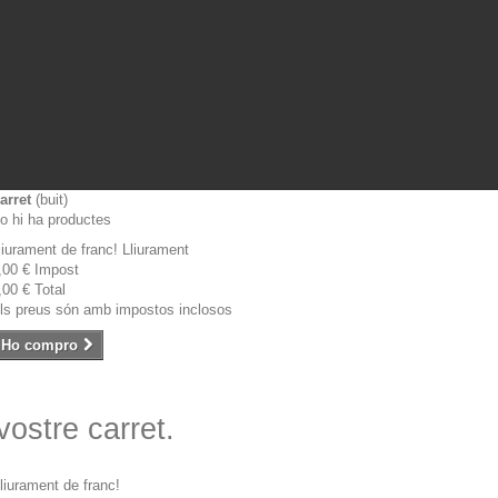
arret
(buit)
o hi ha productes
liurament de franc!
Lliurament
,00 €
Impost
,00 €
Total
ls preus són amb impostos inclosos
Ho compro
 vostre carret.
liurament de franc!