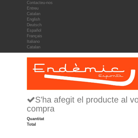
Contacteu-nos
Entreu
Catalan
English
Deutsch
Español
Français
Italiano
Catalan
S'ha afegit el producte al vo
compra
Quantitat
Total