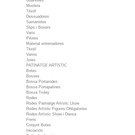
Guantilles
Muslera
Tèxtil
Dessuadores
Samarretes
Slips i Boxers
Varis
Pilotes
Material entrenadores
Tèxtil
Varios
Joies
PATINATGE ARTÍSTIC
Botes
Bosses
Bossa Portarodes
Bossa Portapatines
Bossa Troley
Rodes
Rodes Patinatge Artístic Lliure
Rodes Artístic Figures Obligatories
Rodes Artístic Show i Dansa
Frens
Conjunt Botes
Iniciación