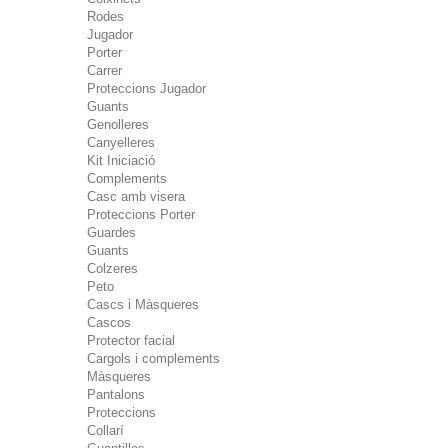
Rodes
Jugador
Porter
Carrer
Proteccions Jugador
Guants
Genolleres
Canyelleres
Kit Iniciació
Complements
Casc amb visera
Proteccions Porter
Guardes
Guants
Colzeres
Peto
Cascs i Màsqueres
Cascos
Protector facial
Cargols i complements
Màsqueres
Pantalons
Proteccions
Collarí