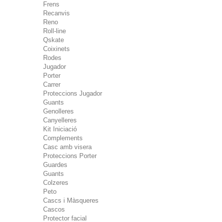
Frens
Recanvis
Reno
Roll-line
Qskate
Coixinets
Rodes
Jugador
Porter
Carrer
Proteccions Jugador
Guants
Genolleres
Canyelleres
Kit Iniciació
Complements
Casc amb visera
Proteccions Porter
Guardes
Guants
Colzeres
Peto
Cascs i Màsqueres
Cascos
Protector facial