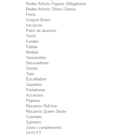
Rodes Artístic Figures Obligatories
Rodes Artístic Show i Dansa
Frens
Conjunt Botes
Iniciación
Patín de aluminio
Tèxtil
Fundes
Faldas
Medias
Samarretes
Dessuadores
Vestits
Tops
Escalfadors
Jaquetes
Pantalones
Accesoris
Platines
Recanvis Roll-line
Recanvis Queen Skate
Coixinets
Spinners
Joies i complements
OUTLET