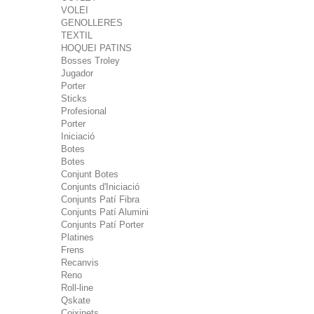
VOLEI
GENOLLERES
TEXTIL
HOQUEI PATINS
Bosses Troley
Jugador
Porter
Sticks
Profesional
Porter
Iniciació
Botes
Botes
Conjunt Botes
Conjunts d'Iniciació
Conjunts Patí Fibra
Conjunts Patí Alumini
Conjunts Patí Porter
Platines
Frens
Recanvis
Reno
Roll-line
Qskate
Coixinets