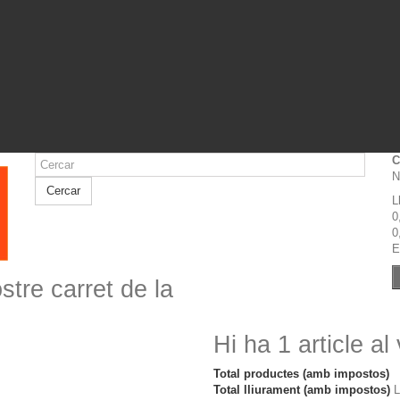
C
N
Cercar
L
0
0
E
stre carret de la
Hi ha 1 article al
Total productes (amb impostos)
Total lliurament (amb impostos)
L