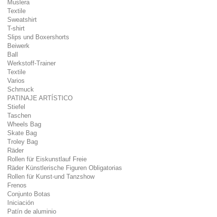
Muslera
Textile
Sweatshirt
T-shirt
Slips und Boxershorts
Beiwerk
Ball
Werkstoff-Trainer
Textile
Varios
Schmuck
PATINAJE ARTÍSTICO
Stiefel
Taschen
Wheels Bag
Skate Bag
Troley Bag
Räder
Rollen für Eiskunstlauf Freie
Räder Künstlerische Figuren Obligatorias
Rollen für Kunst-und Tanzshow
Frenos
Conjunto Botas
Iniciación
Patín de aluminio