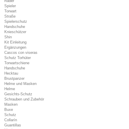
Räder
Spieler
Torwart
Straße
Spielerschutz
Handschuhe
Knieschützer
Shin
Kit Einleitung
Ergänzungen
Cascos con viseras
Schutz Torhüter
Torwartschiene
Handschuhe
Hecktau
Brustpanzer
Helme und Masken
Helme
Gesichts-Schutz
Schrauben und Zubehör
Masken
Buxe
Schutz
Collarín
Guantillas