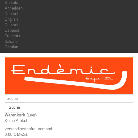
Kontakt
Anmelden
Deutsch
English
Deutsch
Español
Français
Italiano
Catalan
Suche
Warenkorb
(Leer)
Keine Artikel
versandkostenfrei
Versand
0,00 €
MwSt.