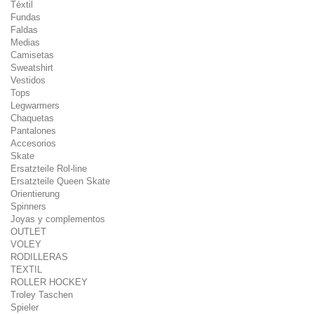
Téxtil
Fundas
Faldas
Medias
Camisetas
Sweatshirt
Vestidos
Tops
Legwarmers
Chaquetas
Pantalones
Accesorios
Skate
Ersatzteile Rol-line
Ersatzteile Queen Skate
Orientierung
Spinners
Joyas y complementos
OUTLET
VOLEY
RODILLERAS
TEXTIL
ROLLER HOCKEY
Troley Taschen
Spieler