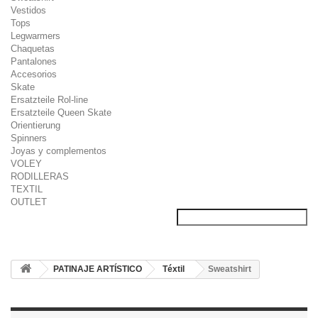
Vestidos
Tops
Legwarmers
Chaquetas
Pantalones
Accesorios
Skate
Ersatzteile Rol-line
Ersatzteile Queen Skate
Orientierung
Spinners
Joyas y complementos
VOLEY
RODILLERAS
TEXTIL
OUTLET
PATINAJE ARTÍSTICO
Téxtil
Sweatshirt