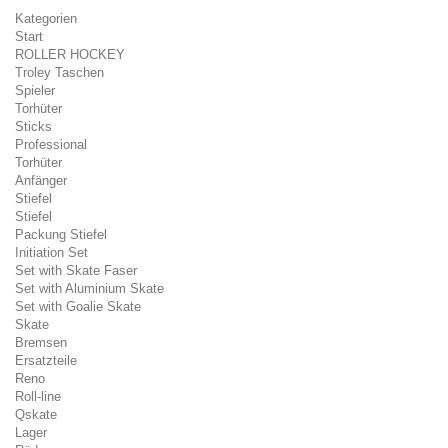
Kategorien
Start
ROLLER HOCKEY
Troley Taschen
Spieler
Torhüter
Sticks
Professional
Torhüter
Anfänger
Stiefel
Stiefel
Packung Stiefel
Initiation Set
Set with Skate Faser
Set with Aluminium Skate
Set with Goalie Skate
Skate
Bremsen
Ersatzteile
Reno
Roll-line
Qskate
Lager