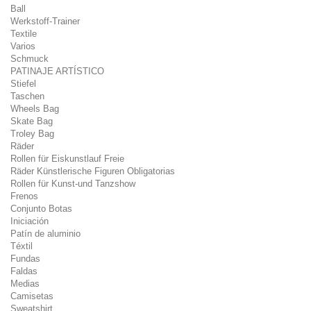
Ball
Werkstoff-Trainer
Textile
Varios
Schmuck
PATINAJE ARTÍSTICO
Stiefel
Taschen
Wheels Bag
Skate Bag
Troley Bag
Räder
Rollen für Eiskunstlauf Freie
Räder Künstlerische Figuren Obligatorias
Rollen für Kunst-und Tanzshow
Frenos
Conjunto Botas
Iniciación
Patín de aluminio
Téxtil
Fundas
Faldas
Medias
Camisetas
Sweatshirt