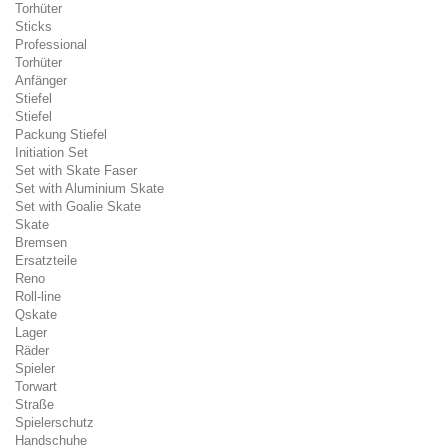
Torhüter
Sticks
Professional
Torhüter
Anfänger
Stiefel
Stiefel
Packung Stiefel
Initiation Set
Set with Skate Faser
Set with Aluminium Skate
Set with Goalie Skate
Skate
Bremsen
Ersatzteile
Reno
Roll-line
Qskate
Lager
Räder
Spieler
Torwart
Straße
Spielerschutz
Handschuhe