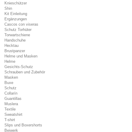
Knieschützer
Shin
Kit Einleitung
Ergänzungen
Cascos con viseras
Schutz Torhüter
Torwartschiene
Handschuhe
Hecktau
Brustpanzer
Helme und Masken
Helme
Gesichts-Schutz
Schrauben und Zubehör
Masken
Buxe
Schutz
Collarín
Guantillas
Muslera
Textile
Sweatshirt
T-shirt
Slips und Boxershorts
Beiwerk