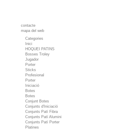
contacte
mapa del web
Categories
Inici
HOQUEI PATINS
Bosses Troley
Jugador
Porter
Sticks
Profesional
Porter
Iniciació
Botes
Botes
Conjunt Botes
Conjunts d'Iniciació
Conjunts Patí Fibra
Conjunts Patí Alumini
Conjunts Patí Porter
Platines