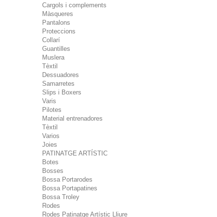
Cargols i complements
Màsqueres
Pantalons
Proteccions
Collarí
Guantilles
Muslera
Tèxtil
Dessuadores
Samarretes
Slips i Boxers
Varis
Pilotes
Material entrenadores
Tèxtil
Varios
Joies
PATINATGE ARTÍSTIC
Botes
Bosses
Bossa Portarodes
Bossa Portapatines
Bossa Troley
Rodes
Rodes Patinatge Artístic Lliure