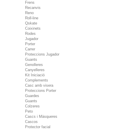
Frens
Recanvis
Reno
Roll-line
Qskate
Coixinets
Rodes
Jugador
Porter
Carrer
Proteccions Jugador
Guants
Genolleres
Canyelleres
Kit Iniciació
Complements
Casc amb visera
Proteccions Porter
Guardes
Guants
Colzeres
Peto
Cascs i Màsqueres
Cascos
Protector facial