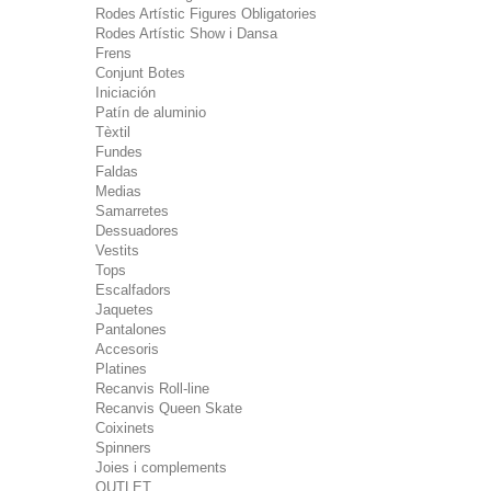
Rodes Artístic Figures Obligatories
Rodes Artístic Show i Dansa
Frens
Conjunt Botes
Iniciación
Patín de aluminio
Tèxtil
Fundes
Faldas
Medias
Samarretes
Dessuadores
Vestits
Tops
Escalfadors
Jaquetes
Pantalones
Accesoris
Platines
Recanvis Roll-line
Recanvis Queen Skate
Coixinets
Spinners
Joies i complements
OUTLET