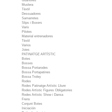
Guantilles
Muslera
Tèxtil
Dessuadores
Samarretes
Slips i Boxers
Varis
Pilotes
Material entrenadores
Tèxtil
Varios
Joies
PATINATGE ARTÍSTIC
Botes
Bosses
Bossa Portarodes
Bossa Portapatines
Bossa Troley
Rodes
Rodes Patinatge Artístic Lliure
Rodes Artístic Figures Obligatories
Rodes Artístic Show i Dansa
Frens
Conjunt Botes
Iniciación