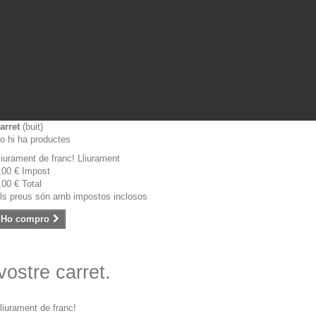
arret
(buit)
o hi ha productes
liurament de franc!
Lliurament
,00 €
Impost
,00 €
Total
ls preus són amb impostos inclosos
Ho compro
 vostre carret.
liurament de franc!