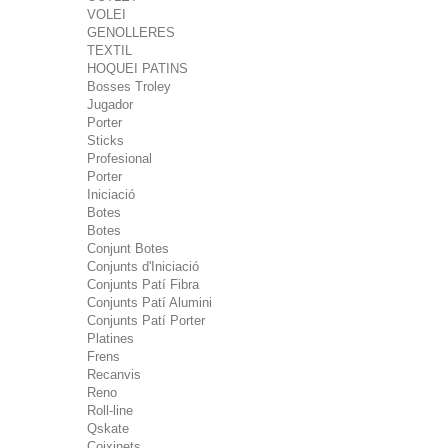
VOLEI
GENOLLERES
TEXTIL
HOQUEI PATINS
Bosses Troley
Jugador
Porter
Sticks
Profesional
Porter
Iniciació
Botes
Botes
Conjunt Botes
Conjunts d'Iniciació
Conjunts Patí Fibra
Conjunts Patí Alumini
Conjunts Patí Porter
Platines
Frens
Recanvis
Reno
Roll-line
Qskate
Coixinets