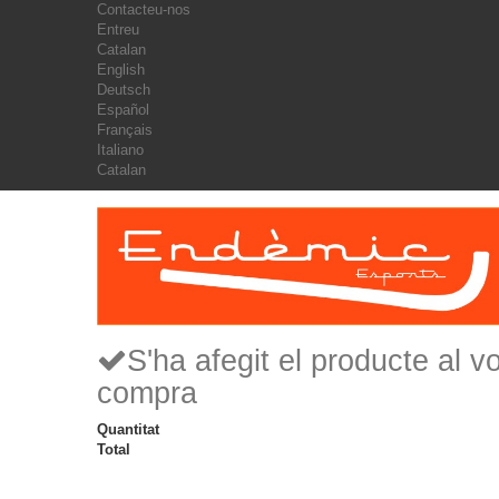
Contacteu-nos
Entreu
Catalan
English
Deutsch
Español
Français
Italiano
Catalan
S'ha afegit el producte al vo
compra
Quantitat
Total