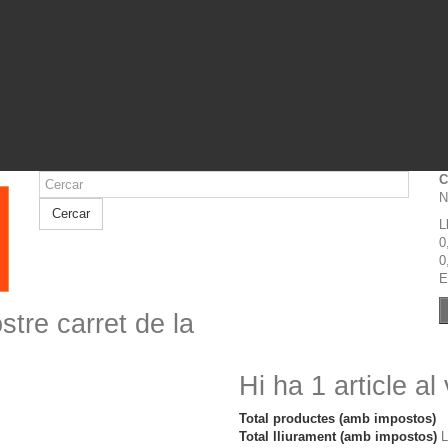
C
N
Cercar
L
0
0
E
stre carret de la
Hi ha 1 article al
Total productes (amb impostos)
Total lliurament (amb impostos)
L