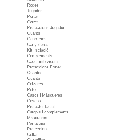
Rodes
Jugador
Porter
Carrer
Proteccions Jugador
Guants
Genolleres
Canyelleres
Kit Iniciació
Complements
Casc amb visera
Proteccions Porter
Guardes
Guants
Colzeres
Peto
Cascs i Màsqueres
Cascos
Protector facial
Cargols i complements
Màsqueres
Pantalons
Proteccions
Collarí