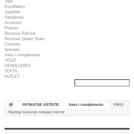
Tops
Escalfadors
Jaquetes
Pantalones
Accesoris
Platines
Recanvis Roll-line
Recanvis Queen Skate
Coixinets
Spinners
Joies i complements
VOLEI
GENOLLERES
TEXTIL
OUTLET
PATINATGE ARTÍSTIC
Joies i complements
F9801
Skating macaron compact mirror