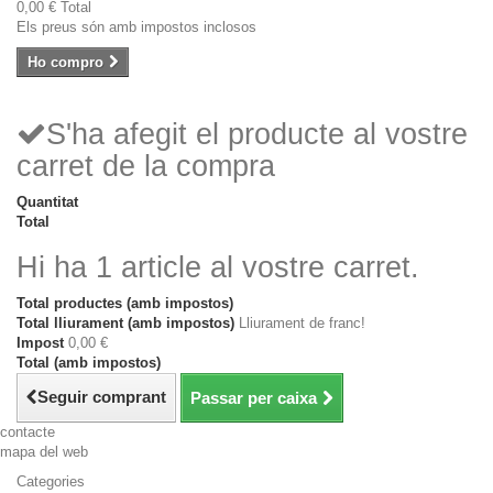
0,00 €
Total
Els preus són amb impostos inclosos
Ho compro
S'ha afegit el producte al vostre
carret de la compra
Quantitat
Total
Hi ha 1 article al vostre carret.
Total productes (amb impostos)
Total lliurament (amb impostos)
Lliurament de franc!
Impost
0,00 €
Total (amb impostos)
Seguir comprant
Passar per caixa
contacte
mapa del web
Categories