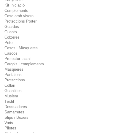
Kit Iniciació
Complements
Casc amb visera
Proteccions Porter
Guardes
Guants
Colzeres
Peto
Cascs i Màsqueres
Cascos
Protector facial
Cargols i complements
Màsqueres
Pantalons
Proteccions
Collarí
Guantilles
Muslera
Tèxtil
Dessuadores
Samarretes
Slips i Boxers
Varis
Pilotes