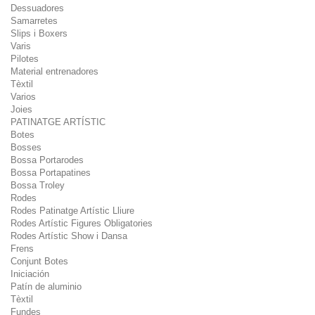
Dessuadores
Samarretes
Slips i Boxers
Varis
Pilotes
Material entrenadores
Tèxtil
Varios
Joies
PATINATGE ARTÍSTIC
Botes
Bosses
Bossa Portarodes
Bossa Portapatines
Bossa Troley
Rodes
Rodes Patinatge Artístic Lliure
Rodes Artístic Figures Obligatories
Rodes Artístic Show i Dansa
Frens
Conjunt Botes
Iniciación
Patín de aluminio
Tèxtil
Fundes