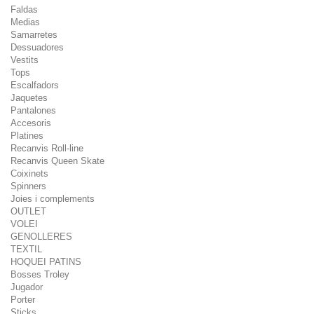
Faldas
Medias
Samarretes
Dessuadores
Vestits
Tops
Escalfadors
Jaquetes
Pantalones
Accesoris
Platines
Recanvis Roll-line
Recanvis Queen Skate
Coixinets
Spinners
Joies i complements
OUTLET
VOLEI
GENOLLERES
TEXTIL
HOQUEI PATINS
Bosses Troley
Jugador
Porter
Sticks