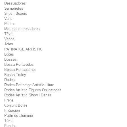
Dessuadores
Samarretes
Slips i Boxers
Varis
Pilotes
Material entrenadores
Tèxtil
Varios
Joies
PATINATGE ARTÍSTIC
Botes
Bosses
Bossa Portarodes
Bossa Portapatines
Bossa Troley
Rodes
Rodes Patinatge Artístic Lliure
Rodes Artístic Figures Obligatories
Rodes Artístic Show i Dansa
Frens
Conjunt Botes
Iniciación
Patín de aluminio
Tèxtil
Fundes