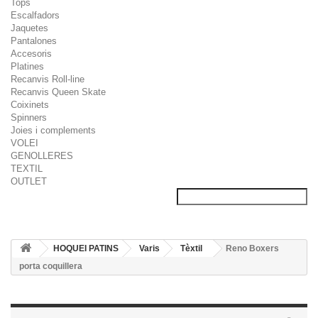
Tops
Escalfadors
Jaquetes
Pantalones
Accesoris
Platines
Recanvis Roll-line
Recanvis Queen Skate
Coixinets
Spinners
Joies i complements
VOLEI
GENOLLERES
TEXTIL
OUTLET
HOQUEI PATINS
Varis
Tèxtil
Reno Boxers
porta coquillera