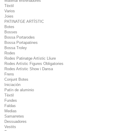
Material entrenadores
Tèxtil
Varios
Joies
PATINATGE ARTÍSTIC
Botes
Bosses
Bossa Portarodes
Bossa Portapatines
Bossa Troley
Rodes
Rodes Patinatge Artístic Lliure
Rodes Artístic Figures Obligatories
Rodes Artístic Show i Dansa
Frens
Conjunt Botes
Iniciación
Patín de aluminio
Tèxtil
Fundes
Faldas
Medias
Samarretes
Dessuadores
Vestits