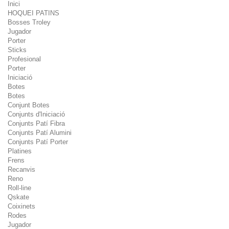
Inici
HOQUEI PATINS
Bosses Troley
Jugador
Porter
Sticks
Profesional
Porter
Iniciació
Botes
Botes
Conjunt Botes
Conjunts d'Iniciació
Conjunts Patí Fibra
Conjunts Patí Alumini
Conjunts Patí Porter
Platines
Frens
Recanvis
Reno
Roll-line
Qskate
Coixinets
Rodes
Jugador