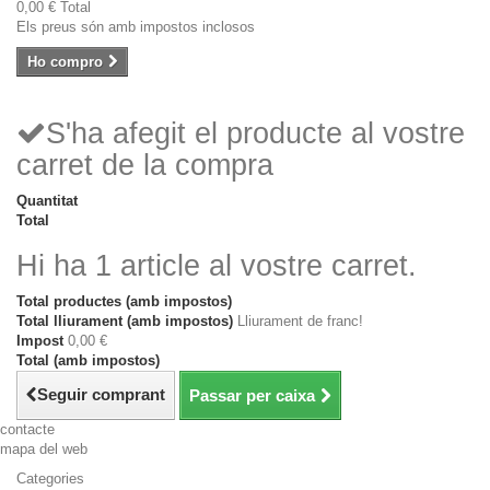
0,00 €
Total
Els preus són amb impostos inclosos
Ho compro
S'ha afegit el producte al vostre
carret de la compra
Quantitat
Total
Hi ha 1 article al vostre carret.
Total productes (amb impostos)
Total lliurament (amb impostos)
Lliurament de franc!
Impost
0,00 €
Total (amb impostos)
Seguir comprant
Passar per caixa
contacte
mapa del web
Categories