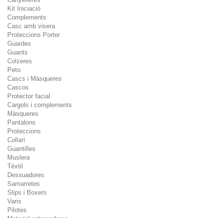
Kit Iniciació
Complements
Casc amb visera
Proteccions Porter
Guardes
Guants
Colzeres
Peto
Cascs i Màsqueres
Cascos
Protector facial
Cargols i complements
Màsqueres
Pantalons
Proteccions
Collarí
Guantilles
Muslera
Tèxtil
Dessuadores
Samarretes
Slips i Boxers
Varis
Pilotes