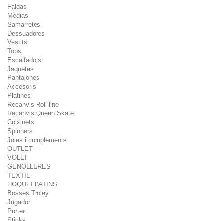
Faldas
Medias
Samarretes
Dessuadores
Vestits
Tops
Escalfadors
Jaquetes
Pantalones
Accesoris
Platines
Recanvis Roll-line
Recanvis Queen Skate
Coixinets
Spinners
Joies i complements
OUTLET
VOLEI
GENOLLERES
TEXTIL
HOQUEI PATINS
Bosses Troley
Jugador
Porter
Sticks