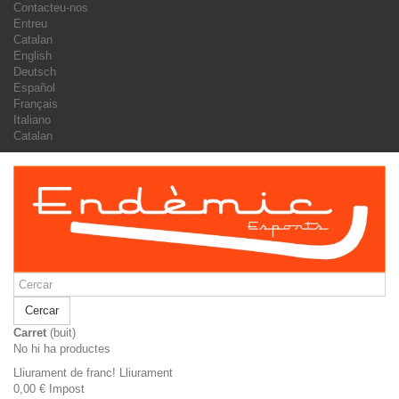
Contacteu-nos
Entreu
Catalan
English
Deutsch
Español
Français
Italiano
Catalan
Cercar
Carret
(buit)
No hi ha productes
Lliurament de franc!
Lliurament
0,00 €
Impost