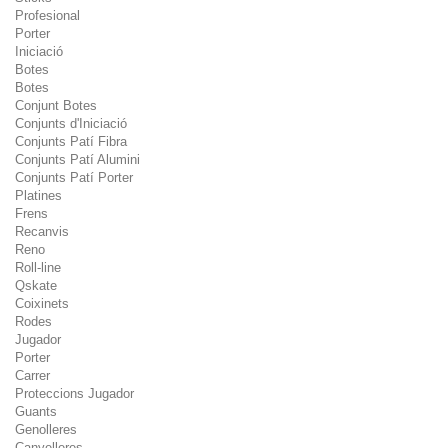
Profesional
Porter
Iniciació
Botes
Botes
Conjunt Botes
Conjunts d'Iniciació
Conjunts Patí Fibra
Conjunts Patí Alumini
Conjunts Patí Porter
Platines
Frens
Recanvis
Reno
Roll-line
Qskate
Coixinets
Rodes
Jugador
Porter
Carrer
Proteccions Jugador
Guants
Genolleres
Canyelleres