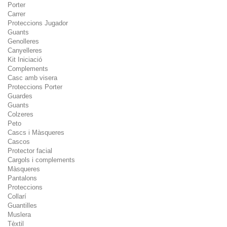
Porter
Carrer
Proteccions Jugador
Guants
Genolleres
Canyelleres
Kit Iniciació
Complements
Casc amb visera
Proteccions Porter
Guardes
Guants
Colzeres
Peto
Cascs i Màsqueres
Cascos
Protector facial
Cargols i complements
Màsqueres
Pantalons
Proteccions
Collarí
Guantilles
Muslera
Tèxtil