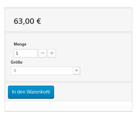
63,00 €
Menge
Größe
S
In den Warenkorb