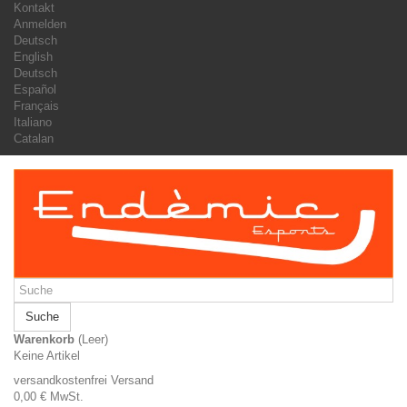
Kontakt
Anmelden
Deutsch
English
Deutsch
Español
Français
Italiano
Catalan
Suche
Warenkorb
(Leer)
Keine Artikel
versandkostenfrei
Versand
0,00 €
MwSt.