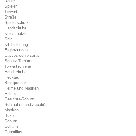
Räder
Spieler
Torwart
Straße
Spielerschutz
Handschuhe
Knieschützer
Shin
Kit Einleitung
Ergänzungen
Cascos con viseras
Schutz Torhüter
Torwartschiene
Handschuhe
Hecktau
Brustpanzer
Helme und Masken
Helme
Gesichts-Schutz
Schrauben und Zubehör
Masken
Buxe
Schutz
Collarín
Guantillas