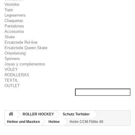
Vestidos
Tops
Legwarmers
Chaquetas
Pantalones
Accesorios
Skate
Ersatzteile Rol-line
Ersatzteile Queen Skate
Orientierung
Spinners
Joyas y complementos
VOLEY
RODILLERAS
TEXTIL
OUTLET
ROLLER HOCKEY
Schutz Torhüter
Helme und Masken
Helme
Helm CCM Fitlite 40