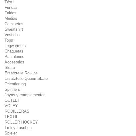
Téxtil
Fundas
Faldas
Medias
Camisetas
Sweatshirt
Vestidos
Tops
Legwarmers
Chaquetas
Pantalones
Accesorios
Skate
Ersatzteile Rol-line
Ersatzteile Queen Skate
Orientierung
Spinners
Joyas y complementos
OUTLET
VOLEY
RODILLERAS
TEXTIL
ROLLER HOCKEY
Troley Taschen
Spieler