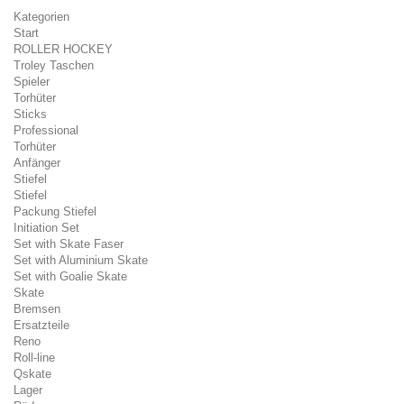
Kategorien
Start
ROLLER HOCKEY
Troley Taschen
Spieler
Torhüter
Sticks
Professional
Torhüter
Anfänger
Stiefel
Stiefel
Packung Stiefel
Initiation Set
Set with Skate Faser
Set with Aluminium Skate
Set with Goalie Skate
Skate
Bremsen
Ersatzteile
Reno
Roll-line
Qskate
Lager