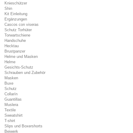
Knieschützer
Shin
Kit Einleitung
Ergänzungen
Cascos con viseras
Schutz Torhüter
Torwartschiene
Handschuhe
Hecktau
Brustpanzer
Helme und Masken
Helme
Gesichts-Schutz
Schrauben und Zubehör
Masken
Buxe
Schutz
Collarín
Guantillas
Muslera
Textile
Sweatshirt
T-shirt
Slips und Boxershorts
Beiwerk