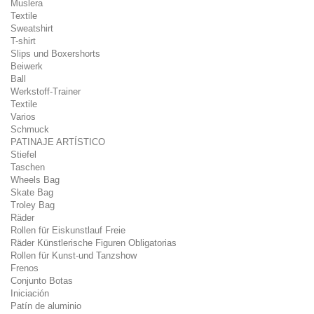
Muslera
Textile
Sweatshirt
T-shirt
Slips und Boxershorts
Beiwerk
Ball
Werkstoff-Trainer
Textile
Varios
Schmuck
PATINAJE ARTÍSTICO
Stiefel
Taschen
Wheels Bag
Skate Bag
Troley Bag
Räder
Rollen für Eiskunstlauf Freie
Räder Künstlerische Figuren Obligatorias
Rollen für Kunst-und Tanzshow
Frenos
Conjunto Botas
Iniciación
Patín de aluminio