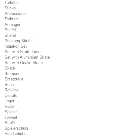
Torhüter
Sticks
Professional
Torhüter
Anfänger
Stiefel
Stiefel
Packung Stiefel
Initiation Set
Set with Skate Faser
Set with Aluminium Skate
Set with Goalie Skate
Skate
Bremsen
Ersatzteile
Reno
Roll-line
Qskate
Lager
Räder
Spieler
Torwart
Straße
Spielerschutz
Handschuhe