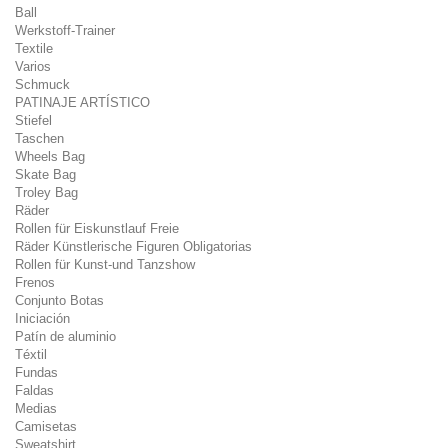
Ball
Werkstoff-Trainer
Textile
Varios
Schmuck
PATINAJE ARTÍSTICO
Stiefel
Taschen
Wheels Bag
Skate Bag
Troley Bag
Räder
Rollen für Eiskunstlauf Freie
Räder Künstlerische Figuren Obligatorias
Rollen für Kunst-und Tanzshow
Frenos
Conjunto Botas
Iniciación
Patín de aluminio
Téxtil
Fundas
Faldas
Medias
Camisetas
Sweatshirt