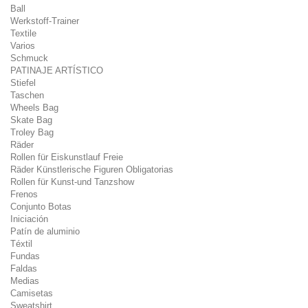
Ball
Werkstoff-Trainer
Textile
Varios
Schmuck
PATINAJE ARTÍSTICO
Stiefel
Taschen
Wheels Bag
Skate Bag
Troley Bag
Räder
Rollen für Eiskunstlauf Freie
Räder Künstlerische Figuren Obligatorias
Rollen für Kunst-und Tanzshow
Frenos
Conjunto Botas
Iniciación
Patín de aluminio
Téxtil
Fundas
Faldas
Medias
Camisetas
Sweatshirt