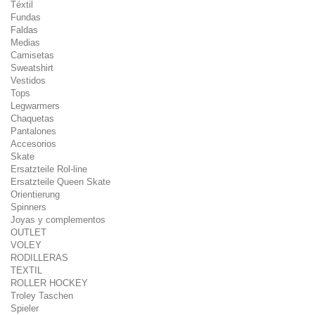
Téxtil
Fundas
Faldas
Medias
Camisetas
Sweatshirt
Vestidos
Tops
Legwarmers
Chaquetas
Pantalones
Accesorios
Skate
Ersatzteile Rol-line
Ersatzteile Queen Skate
Orientierung
Spinners
Joyas y complementos
OUTLET
VOLEY
RODILLERAS
TEXTIL
ROLLER HOCKEY
Troley Taschen
Spieler