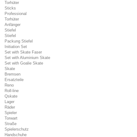
Torhüter
Sticks
Professional
Torhüter
Anfänger
Stiefel
Stiefel
Packung Stiefel
Initiation Set
Set with Skate Faser
Set with Aluminium Skate
Set with Goalie Skate
Skate
Bremsen
Ersatzteile
Reno
Roll-line
Qskate
Lager
Räder
Spieler
Torwart
Straße
Spielerschutz
Handschuhe