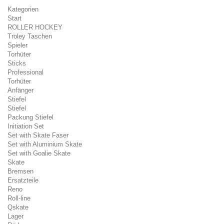
Kategorien
Start
ROLLER HOCKEY
Troley Taschen
Spieler
Torhüter
Sticks
Professional
Torhüter
Anfänger
Stiefel
Stiefel
Packung Stiefel
Initiation Set
Set with Skate Faser
Set with Aluminium Skate
Set with Goalie Skate
Skate
Bremsen
Ersatzteile
Reno
Roll-line
Qskate
Lager