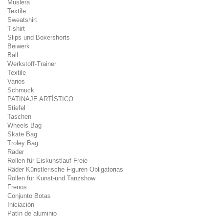
Muslera
Textile
Sweatshirt
T-shirt
Slips und Boxershorts
Beiwerk
Ball
Werkstoff-Trainer
Textile
Varios
Schmuck
PATINAJE ARTÍSTICO
Stiefel
Taschen
Wheels Bag
Skate Bag
Troley Bag
Räder
Rollen für Eiskunstlauf Freie
Räder Künstlerische Figuren Obligatorias
Rollen für Kunst-und Tanzshow
Frenos
Conjunto Botas
Iniciación
Patín de aluminio