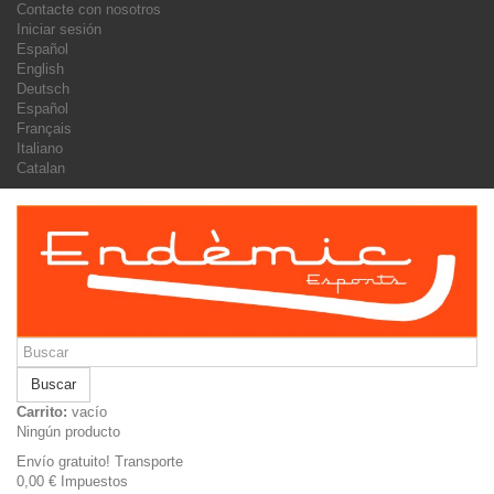
Contacte con nosotros
Iniciar sesión
Español
English
Deutsch
Español
Français
Italiano
Catalan
Buscar
Carrito:
vacío
Ningún producto
Envío gratuito!
Transporte
0,00 €
Impuestos