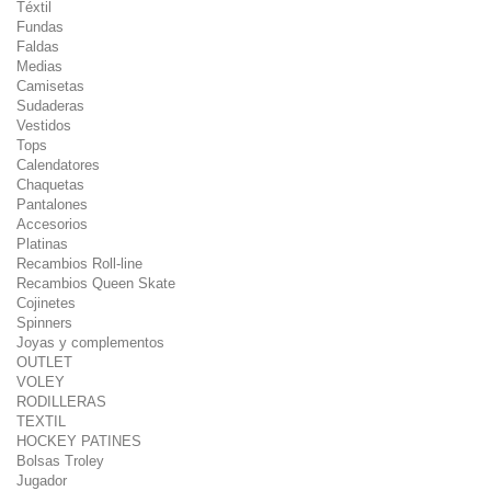
Téxtil
Fundas
Faldas
Medias
Camisetas
Sudaderas
Vestidos
Tops
Calendatores
Chaquetas
Pantalones
Accesorios
Platinas
Recambios Roll-line
Recambios Queen Skate
Cojinetes
Spinners
Joyas y complementos
OUTLET
VOLEY
RODILLERAS
TEXTIL
HOCKEY PATINES
Bolsas Troley
Jugador