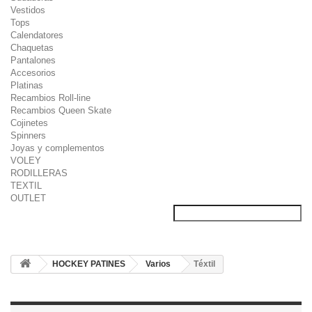
Vestidos
Tops
Calendatores
Chaquetas
Pantalones
Accesorios
Platinas
Recambios Roll-line
Recambios Queen Skate
Cojinetes
Spinners
Joyas y complementos
VOLEY
RODILLERAS
TEXTIL
OUTLET
HOCKEY PATINES
Varios
Téxtil