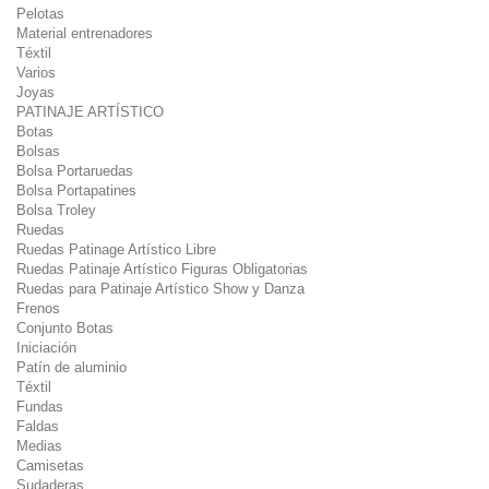
Pelotas
Material entrenadores
Téxtil
Varios
Joyas
PATINAJE ARTÍSTICO
Botas
Bolsas
Bolsa Portaruedas
Bolsa Portapatines
Bolsa Troley
Ruedas
Ruedas Patinage Artístico Libre
Ruedas Patinaje Artístico Figuras Obligatorias
Ruedas para Patinaje Artístico Show y Danza
Frenos
Conjunto Botas
Iniciación
Patín de aluminio
Téxtil
Fundas
Faldas
Medias
Camisetas
Sudaderas