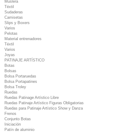
Muslera
Téxtil
Sudaderas
Camisetas
Slips y Boxers
Varios
Pelotas
Material entrenadores
Téxtil
Varios
Joyas
PATINAJE ARTÍSTICO
Botas
Bolsas
Bolsa Portaruedas
Bolsa Portapatines
Bolsa Troley
Ruedas
Ruedas Patinage Artístico Libre
Ruedas Patinaje Artístico Figuras Obligatorias
Ruedas para Patinaje Artístico Show y Danza
Frenos
Conjunto Botas
Iniciación
Patín de aluminio