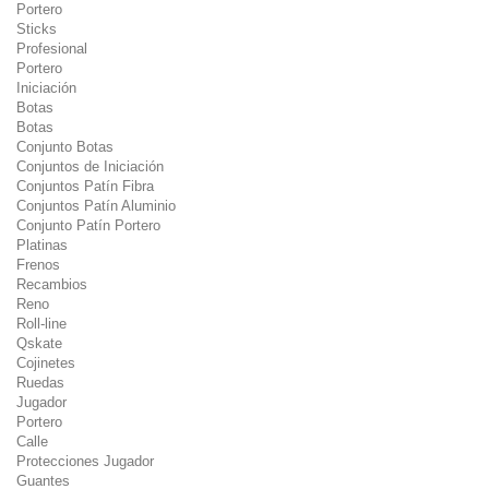
Portero
Sticks
Profesional
Portero
Iniciación
Botas
Botas
Conjunto Botas
Conjuntos de Iniciación
Conjuntos Patín Fibra
Conjuntos Patín Aluminio
Conjunto Patín Portero
Platinas
Frenos
Recambios
Reno
Roll-line
Qskate
Cojinetes
Ruedas
Jugador
Portero
Calle
Protecciones Jugador
Guantes