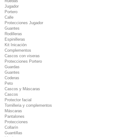
Ruedas
Jugador
Portero
Calle
Protecciones Jugador
Guantes
Rodilleras
Espinilleras
Kit Inicación
Complementos
Cascos con viseras
Protecciones Portero
Guardas
Guantes
Coderas
Peto
Cascos y Máscaras
Cascos
Protector facial
Tornilleria y complementos
Máscaras
Pantalones
Protecciones
Collarín
Guantillas