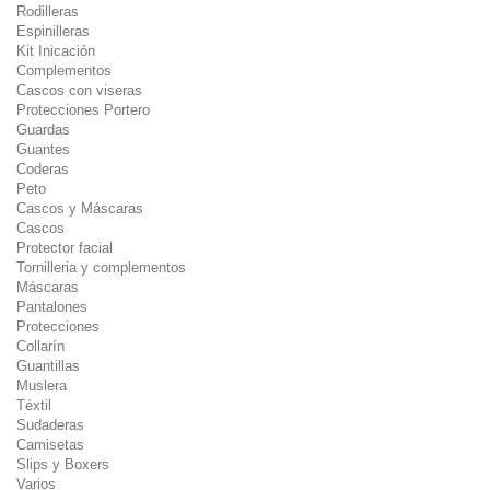
Rodilleras
Espinilleras
Kit Inicación
Complementos
Cascos con viseras
Protecciones Portero
Guardas
Guantes
Coderas
Peto
Cascos y Máscaras
Cascos
Protector facial
Tornilleria y complementos
Máscaras
Pantalones
Protecciones
Collarín
Guantillas
Muslera
Téxtil
Sudaderas
Camisetas
Slips y Boxers
Varios