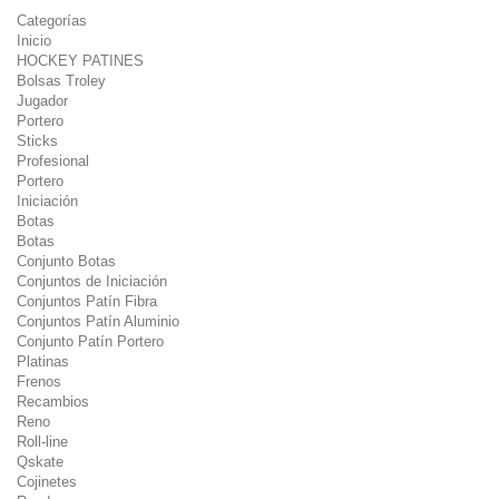
Categorías
Inicio
HOCKEY PATINES
Bolsas Troley
Jugador
Portero
Sticks
Profesional
Portero
Iniciación
Botas
Botas
Conjunto Botas
Conjuntos de Iniciación
Conjuntos Patín Fibra
Conjuntos Patín Aluminio
Conjunto Patín Portero
Platinas
Frenos
Recambios
Reno
Roll-line
Qskate
Cojinetes