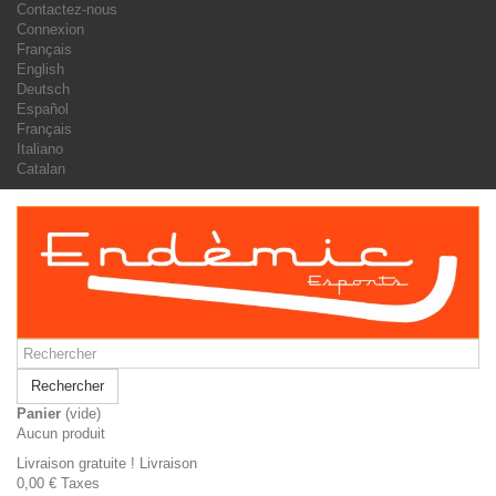
Contactez-nous
Connexion
Français
English
Deutsch
Español
Français
Italiano
Catalan
Rechercher
Panier
(vide)
Aucun produit
Livraison gratuite !
Livraison
0,00 €
Taxes