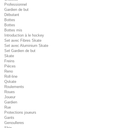
Professionnel
Gardien de but
Débutant
Bottes
Bottes
Bottes mis
Introduction à le hockey
Set avec Fibres Skate
Set avec Aluminium Skate
Set Gardien de but
Skate
Freins
Pièces
Reno
Roll-line
Qskate
Roulements
Roues
Joueur
Gardien
Rue
Protections joueurs
Gants
Genoulleres
Shin