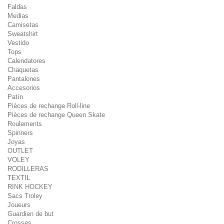
Faldas
Medias
Camisetas
Sweatshirt
Vestido
Tops
Calendatores
Chaquetas
Pantalones
Accesorios
Patín
Pièces de rechange Roll-line
Pièces de rechange Queen Skate
Roulements
Spinners
Joyas
OUTLET
VOLEY
RODILLERAS
TEXTIL
RINK HOCKEY
Sacs Troley
Joueurs
Guardien de but
Crosses