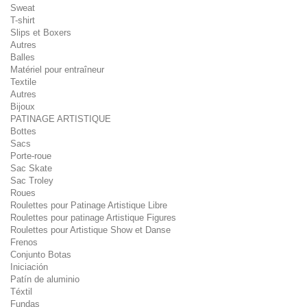
Sweat
T-shirt
Slips et Boxers
Autres
Balles
Matériel pour entraîneur
Textile
Autres
Bijoux
PATINAGE ARTISTIQUE
Bottes
Sacs
Porte-roue
Sac Skate
Sac Troley
Roues
Roulettes pour Patinage Artistique Libre
Roulettes pour patinage Artistique Figures
Roulettes pour Artistique Show et Danse
Frenos
Conjunto Botas
Iniciación
Patín de aluminio
Téxtil
Fundas