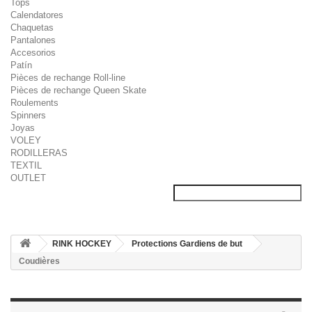
Tops
Calendatores
Chaquetas
Pantalones
Accesorios
Patín
Pièces de rechange Roll-line
Pièces de rechange Queen Skate
Roulements
Spinners
Joyas
VOLEY
RODILLERAS
TEXTIL
OUTLET
RINK HOCKEY
Protections Gardiens de but
Coudières