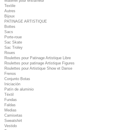
Matériel pour entraîneur
Textile
Autres
Bijoux
PATINAGE ARTISTIQUE
Bottes
Sacs
Porte-roue
Sac Skate
Sac Troley
Roues
Roulettes pour Patinage Artistique Libre
Roulettes pour patinage Artistique Figures
Roulettes pour Artistique Show et Danse
Frenos
Conjunto Botas
Iniciación
Patín de aluminio
Téxtil
Fundas
Faldas
Medias
Camisetas
Sweatshirt
Vestido