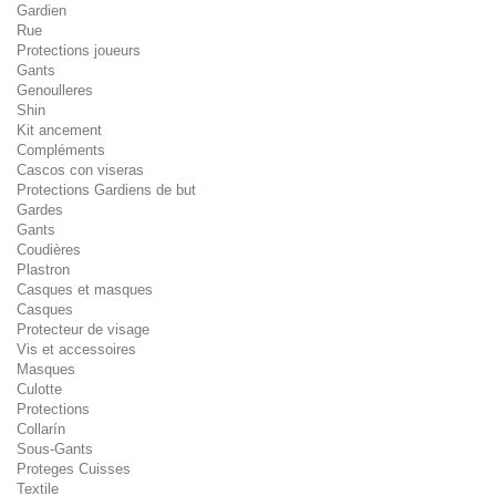
Gardien
Rue
Protections joueurs
Gants
Genoulleres
Shin
Kit ancement
Compléments
Cascos con viseras
Protections Gardiens de but
Gardes
Gants
Coudières
Plastron
Casques et masques
Casques
Protecteur de visage
Vis et accessoires
Masques
Culotte
Protections
Collarín
Sous-Gants
Proteges Cuisses
Textile