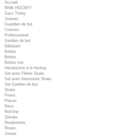
Accueil
RINK HOCKEY
Sacs Troley
Joueurs
Guardien de but
Crosses
Professionnel
Gardien de but
Débutant
Bottes
Bottes
Bottes mis
Introduction à le hockey
Set avec Fibres Skate
Set avec Aluminium Skate
Set Gardien de but
Skate
Freins
Pièces
Reno
Roll-line
Qskate
Roulements
Roues
Joueur