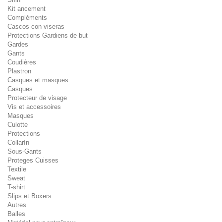
Kit ancement
Compléments
Cascos con viseras
Protections Gardiens de but
Gardes
Gants
Coudières
Plastron
Casques et masques
Casques
Protecteur de visage
Vis et accessoires
Masques
Culotte
Protections
Collarín
Sous-Gants
Proteges Cuisses
Textile
Sweat
T-shirt
Slips et Boxers
Autres
Balles