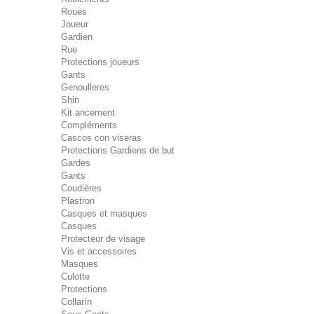
Roues
Joueur
Gardien
Rue
Protections joueurs
Gants
Genoulleres
Shin
Kit ancement
Compléments
Cascos con viseras
Protections Gardiens de but
Gardes
Gants
Coudières
Plastron
Casques et masques
Casques
Protecteur de visage
Vis et accessoires
Masques
Culotte
Protections
Collarín