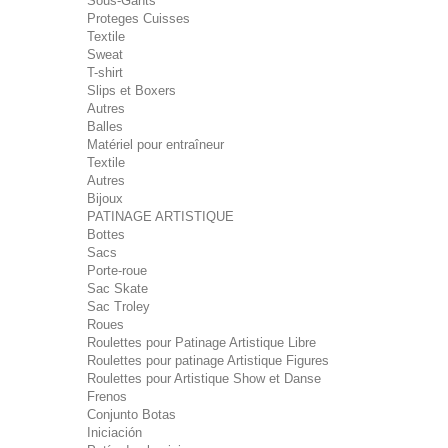
Sous-Gants
Proteges Cuisses
Textile
Sweat
T-shirt
Slips et Boxers
Autres
Balles
Matériel pour entraîneur
Textile
Autres
Bijoux
PATINAGE ARTISTIQUE
Bottes
Sacs
Porte-roue
Sac Skate
Sac Troley
Roues
Roulettes pour Patinage Artistique Libre
Roulettes pour patinage Artistique Figures
Roulettes pour Artistique Show et Danse
Frenos
Conjunto Botas
Iniciación