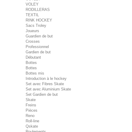
VOLEY
RODILLERAS
TEXTIL
RINK HOCKEY
Sacs Troley
Joueurs
Guardien de but
Crosses
Professionnel
Gardien de but
Débutant
Bottes
Bottes
Bottes mis
Introduction à le hockey
Set avec Fibres Skate
Set avec Aluminium Skate
Set Gardien de but
Skate
Freins
Pièces
Reno
Roll-line
Qskate
Roulements