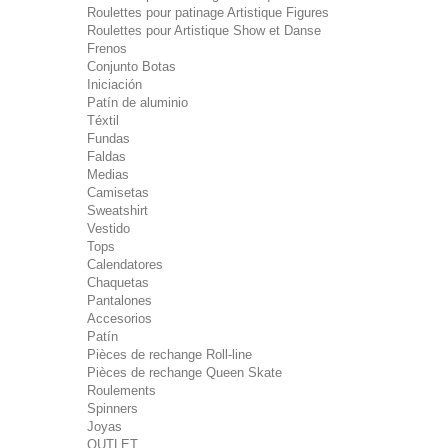
Roulettes pour patinage Artistique Figures
Roulettes pour Artistique Show et Danse
Frenos
Conjunto Botas
Iniciación
Patín de aluminio
Téxtil
Fundas
Faldas
Medias
Camisetas
Sweatshirt
Vestido
Tops
Calendatores
Chaquetas
Pantalones
Accesorios
Patín
Pièces de rechange Roll-line
Pièces de rechange Queen Skate
Roulements
Spinners
Joyas
OUTLET