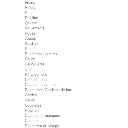
Freins
Pièces
Reno
Roll-line
Qskate
Roulements
Roues
Joueur
Gardien
Rue
Protections joueurs
Gants
Genoulleres
Shin
Kit ancement
Compléments
Cascos con viseras
Protections Gardiens de but
Gardes
Gants
Coudières
Plastron
Casques et masques
Casques
Protecteur de visage