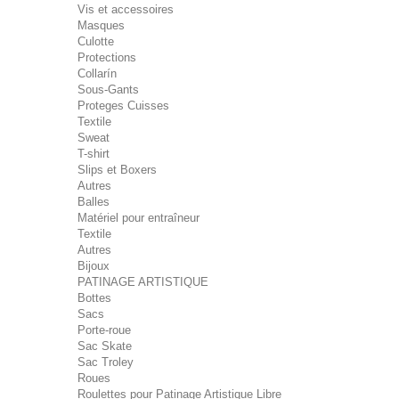
Vis et accessoires
Masques
Culotte
Protections
Collarín
Sous-Gants
Proteges Cuisses
Textile
Sweat
T-shirt
Slips et Boxers
Autres
Balles
Matériel pour entraîneur
Textile
Autres
Bijoux
PATINAGE ARTISTIQUE
Bottes
Sacs
Porte-roue
Sac Skate
Sac Troley
Roues
Roulettes pour Patinage Artistique Libre