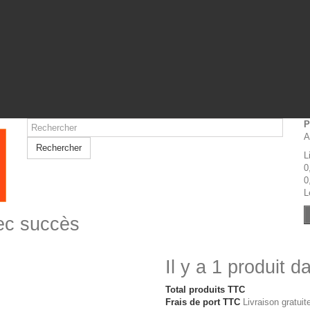
P
A
Rechercher
L
0
0
L
vec succès
Il y a 1 produit d
Total produits TTC
Frais de port TTC
Livraison gratuite