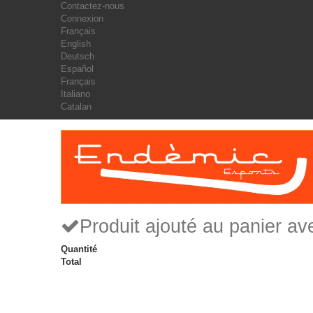
Contactez-nous
Connexion
Français
English
Deutsch
Español
Français
Italiano
Catalan
Produit ajouté au panier a
Quantité
Total