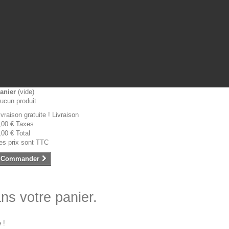
anier
(vide)
ucun produit
ivraison gratuite !
Livraison
,00 €
Taxes
,00 €
Total
es prix sont TTC
Commander
ans votre panier.
 !