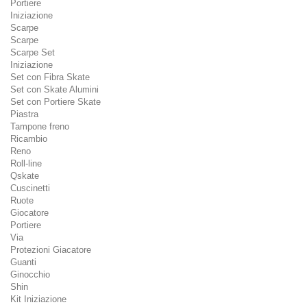
Portiere
Iniziazione
Scarpe
Scarpe
Scarpe Set
Iniziazione
Set con Fibra Skate
Set con Skate Alumini
Set con Portiere Skate
Piastra
Tampone freno
Ricambio
Reno
Roll-line
Qskate
Cuscinetti
Ruote
Giocatore
Portiere
Via
Protezioni Giacatore
Guanti
Ginocchio
Shin
Kit Iniziazione