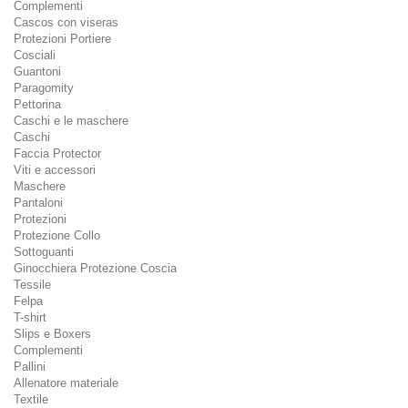
Complementi
Cascos con viseras
Protezioni Portiere
Cosciali
Guantoni
Paragomity
Pettorina
Caschi e le maschere
Caschi
Faccia Protector
Viti e accessori
Maschere
Pantaloni
Protezioni
Protezione Collo
Sottoguanti
Ginocchiera Protezione Coscia
Tessile
Felpa
T-shirt
Slips e Boxers
Complementi
Pallini
Allenatore materiale
Textile