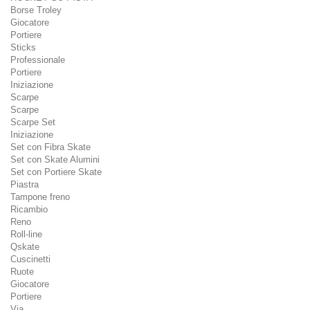
Borse Troley
Giocatore
Portiere
Sticks
Professionale
Portiere
Iniziazione
Scarpe
Scarpe
Scarpe Set
Iniziazione
Set con Fibra Skate
Set con Skate Alumini
Set con Portiere Skate
Piastra
Tampone freno
Ricambio
Reno
Roll-line
Qskate
Cuscinetti
Ruote
Giocatore
Portiere
Via