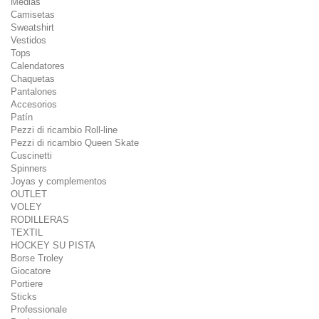
Medias
Camisetas
Sweatshirt
Vestidos
Tops
Calendatores
Chaquetas
Pantalones
Accesorios
Patín
Pezzi di ricambio Roll-line
Pezzi di ricambio Queen Skate
Cuscinetti
Spinners
Joyas y complementos
OUTLET
VOLEY
RODILLERAS
TEXTIL
HOCKEY SU PISTA
Borse Troley
Giocatore
Portiere
Sticks
Professionale