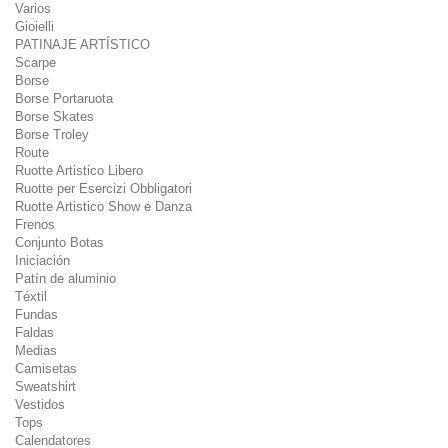
Varios
Gioielli
PATINAJE ARTÍSTICO
Scarpe
Borse
Borse Portaruota
Borse Skates
Borse Troley
Route
Ruotte Artistico Libero
Ruotte per Esercizi Obbligatori
Ruotte Artistico Show e Danza
Frenos
Conjunto Botas
Iniciación
Patín de aluminio
Téxtil
Fundas
Faldas
Medias
Camisetas
Sweatshirt
Vestidos
Tops
Calendatores