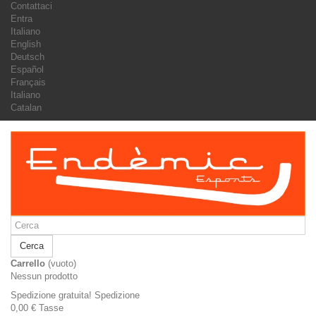
Contattaci
Entra
Italiano
English
Deutsch
Español
Français
Italiano
Catalan
Cerca
Carrello
(vuoto)
Nessun prodotto
Spedizione gratuita!
Spedizione
0,00 €
Tasse