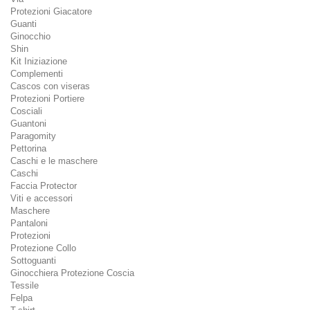
Protezioni Giacatore
Guanti
Ginocchio
Shin
Kit Iniziazione
Complementi
Cascos con viseras
Protezioni Portiere
Cosciali
Guantoni
Paragomity
Pettorina
Caschi e le maschere
Caschi
Faccia Protector
Viti e accessori
Maschere
Pantaloni
Protezioni
Protezione Collo
Sottoguanti
Ginocchiera Protezione Coscia
Tessile
Felpa