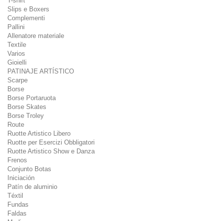
T-shirt
Slips e Boxers
Complementi
Pallini
Allenatore materiale
Textile
Varios
Gioielli
PATINAJE ARTÍSTICO
Scarpe
Borse
Borse Portaruota
Borse Skates
Borse Troley
Route
Ruotte Artistico Libero
Ruotte per Esercizi Obbligatori
Ruotte Artistico Show e Danza
Frenos
Conjunto Botas
Iniciación
Patín de aluminio
Téxtil
Fundas
Faldas