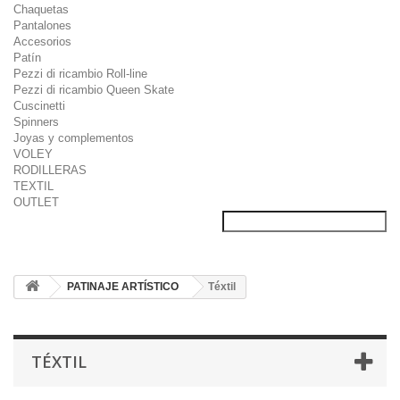
Chaquetas
Pantalones
Accesorios
Patín
Pezzi di ricambio Roll-line
Pezzi di ricambio Queen Skate
Cuscinetti
Spinners
Joyas y complementos
VOLEY
RODILLERAS
TEXTIL
OUTLET
PATINAJE ARTÍSTICO
Téxtil
TÉXTIL