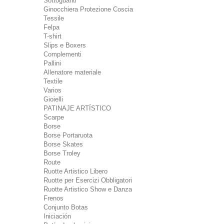
Sottoguanti
Ginocchiera Protezione Coscia
Tessile
Felpa
T-shirt
Slips e Boxers
Complementi
Pallini
Allenatore materiale
Textile
Varios
Gioielli
PATINAJE ARTÍSTICO
Scarpe
Borse
Borse Portaruota
Borse Skates
Borse Troley
Route
Ruotte Artistico Libero
Ruotte per Esercizi Obbligatori
Ruotte Artistico Show e Danza
Frenos
Conjunto Botas
Iniciación