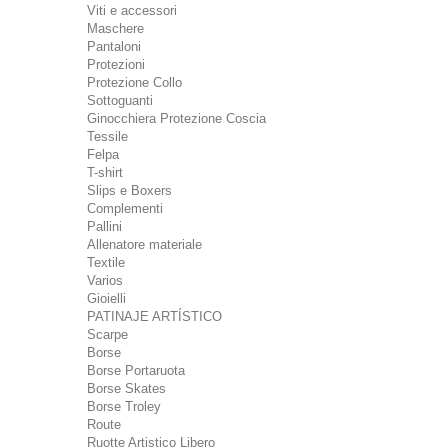
Viti e accessori
Maschere
Pantaloni
Protezioni
Protezione Collo
Sottoguanti
Ginocchiera Protezione Coscia
Tessile
Felpa
T-shirt
Slips e Boxers
Complementi
Pallini
Allenatore materiale
Textile
Varios
Gioielli
PATINAJE ARTÍSTICO
Scarpe
Borse
Borse Portaruota
Borse Skates
Borse Troley
Route
Ruotte Artistico Libero