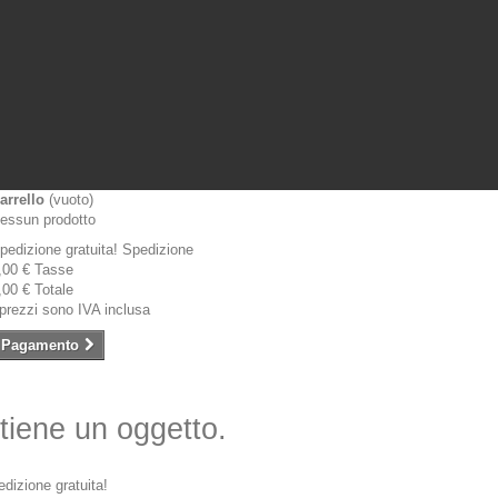
arrello
(vuoto)
essun prodotto
pedizione gratuita!
Spedizione
,00 €
Tasse
,00 €
Totale
 prezzi sono IVA inclusa
Pagamento
ntiene un oggetto.
dizione gratuita!