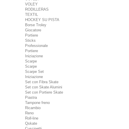
VOLEY
RODILLERAS
TEXTIL
HOCKEY SU PISTA
Borse Troley
Giocatore
Portiere
Sticks
Professionale
Portiere
Iniziazione
Scarpe
Scarpe
Scarpe Set
Iniziazione
Set con Fibra Skate
Set con Skate Alumini
Set con Portiere Skate
Piastra
Tampone freno
Ricambio
Reno
Roll-line
Qskate
Cuscinetti