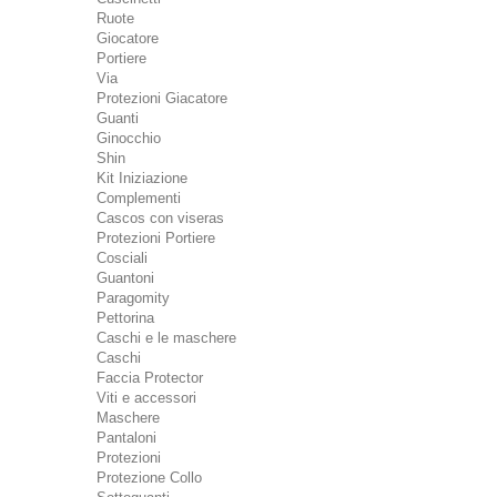
Ruote
Giocatore
Portiere
Via
Protezioni Giacatore
Guanti
Ginocchio
Shin
Kit Iniziazione
Complementi
Cascos con viseras
Protezioni Portiere
Cosciali
Guantoni
Paragomity
Pettorina
Caschi e le maschere
Caschi
Faccia Protector
Viti e accessori
Maschere
Pantaloni
Protezioni
Protezione Collo