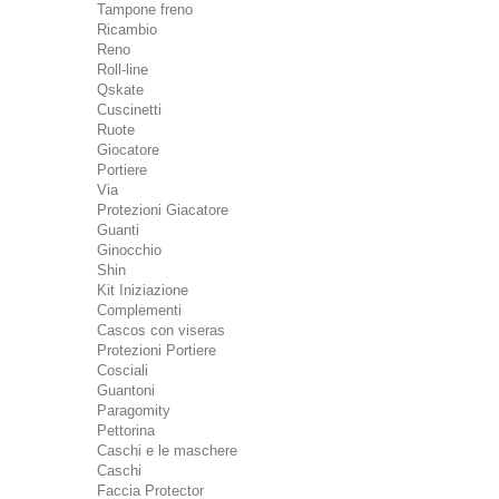
Tampone freno
Ricambio
Reno
Roll-line
Qskate
Cuscinetti
Ruote
Giocatore
Portiere
Via
Protezioni Giacatore
Guanti
Ginocchio
Shin
Kit Iniziazione
Complementi
Cascos con viseras
Protezioni Portiere
Cosciali
Guantoni
Paragomity
Pettorina
Caschi e le maschere
Caschi
Faccia Protector