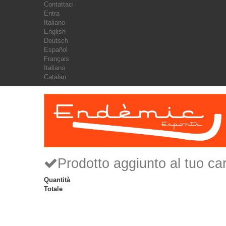
Contattaci
Entra
Italiano
English
Deutsch
Español
Français
Italiano
Catalan
Prodotto aggiunto al tuo car
Quantità
Totale