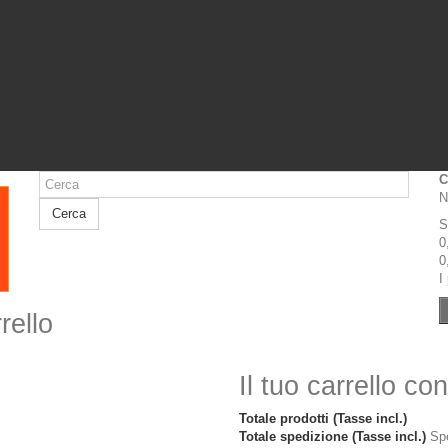
C
N
Cerca
S
0
0
I
rello
Il tuo carrello co
Totale prodotti (Tasse incl.)
Totale spedizione (Tasse incl.)
Spe