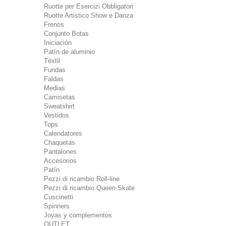
Ruotte per Esercizi Obbligatori
Ruotte Artistico Show e Danza
Frenos
Conjunto Botas
Iniciación
Patín de aluminio
Téxtil
Fundas
Faldas
Medias
Camisetas
Sweatshirt
Vestidos
Tops
Calendatores
Chaquetas
Pantalones
Accesorios
Patín
Pezzi di ricambio Roll-line
Pezzi di ricambio Queen Skate
Cuscinetti
Spinners
Joyas y complementos
OUTLET