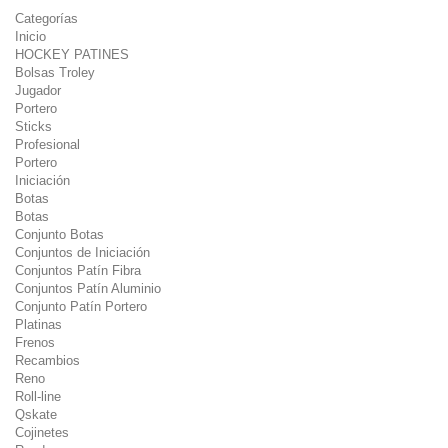
Categorías
Inicio
HOCKEY PATINES
Bolsas Troley
Jugador
Portero
Sticks
Profesional
Portero
Iniciación
Botas
Botas
Conjunto Botas
Conjuntos de Iniciación
Conjuntos Patín Fibra
Conjuntos Patín Aluminio
Conjunto Patín Portero
Platinas
Frenos
Recambios
Reno
Roll-line
Qskate
Cojinetes