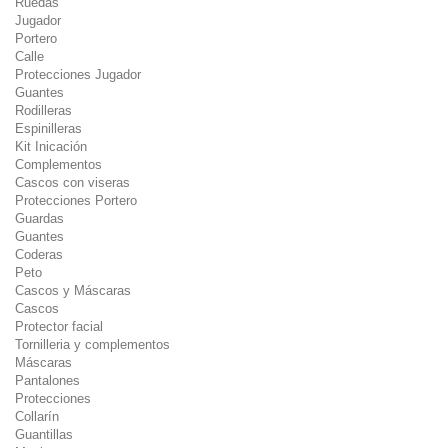
Ruedas
Jugador
Portero
Calle
Protecciones Jugador
Guantes
Rodilleras
Espinilleras
Kit Inicación
Complementos
Cascos con viseras
Protecciones Portero
Guardas
Guantes
Coderas
Peto
Cascos y Máscaras
Cascos
Protector facial
Tornilleria y complementos
Máscaras
Pantalones
Protecciones
Collarín
Guantillas