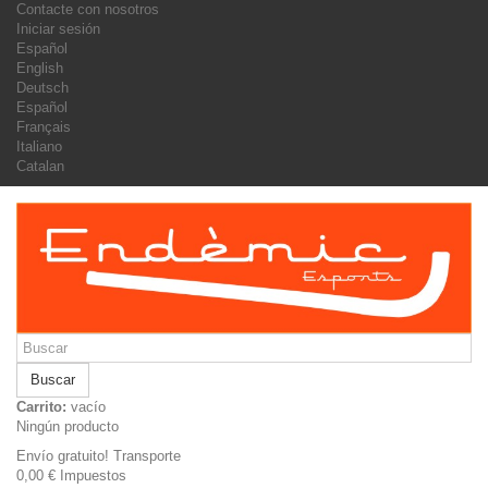
Contacte con nosotros
Iniciar sesión
Español
English
Deutsch
Español
Français
Italiano
Catalan
Buscar
Carrito:
vacío
Ningún producto
Envío gratuito!
Transporte
0,00 €
Impuestos