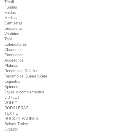
Téxtil
Fundas
Faldas
Medias
Camisetas
Sudaderas
Vestidos
Tops
Calendatores
Chaquetas
Pantalones
Accesorios
Platinas
Recambios Roll-line
Recambios Queen Skate
Cojinetes
Spinners
Joyas y complementos
OUTLET
VOLEY
RODILLERAS
TEXTIL
HOCKEY PATINES
Bolsas Troley
Jugador