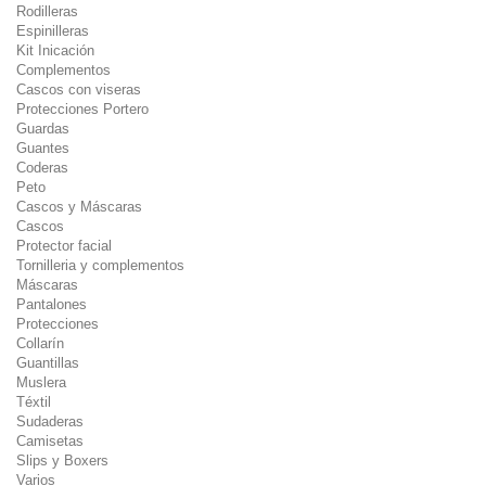
Rodilleras
Espinilleras
Kit Inicación
Complementos
Cascos con viseras
Protecciones Portero
Guardas
Guantes
Coderas
Peto
Cascos y Máscaras
Cascos
Protector facial
Tornilleria y complementos
Máscaras
Pantalones
Protecciones
Collarín
Guantillas
Muslera
Téxtil
Sudaderas
Camisetas
Slips y Boxers
Varios