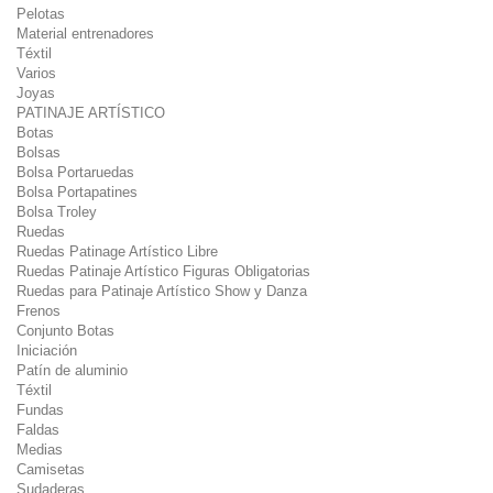
Pelotas
Material entrenadores
Téxtil
Varios
Joyas
PATINAJE ARTÍSTICO
Botas
Bolsas
Bolsa Portaruedas
Bolsa Portapatines
Bolsa Troley
Ruedas
Ruedas Patinage Artístico Libre
Ruedas Patinaje Artístico Figuras Obligatorias
Ruedas para Patinaje Artístico Show y Danza
Frenos
Conjunto Botas
Iniciación
Patín de aluminio
Téxtil
Fundas
Faldas
Medias
Camisetas
Sudaderas