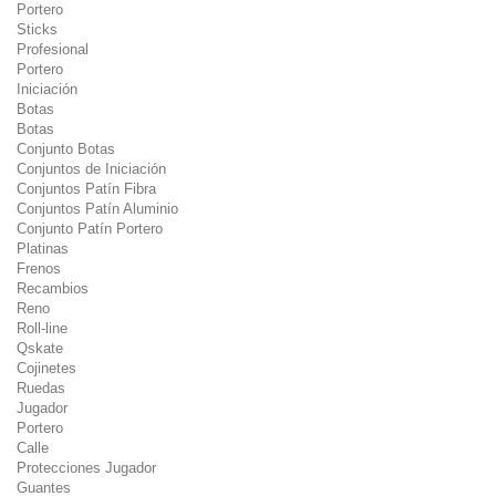
Portero
Sticks
Profesional
Portero
Iniciación
Botas
Botas
Conjunto Botas
Conjuntos de Iniciación
Conjuntos Patín Fibra
Conjuntos Patín Aluminio
Conjunto Patín Portero
Platinas
Frenos
Recambios
Reno
Roll-line
Qskate
Cojinetes
Ruedas
Jugador
Portero
Calle
Protecciones Jugador
Guantes