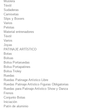
Muslera
Téxtil
Sudaderas
Camisetas
Slips y Boxers
Varios
Pelotas
Material entrenadores
Téxtil
Varios
Joyas
PATINAJE ARTÍSTICO
Botas
Bolsas
Bolsa Portaruedas
Bolsa Portapatines
Bolsa Troley
Ruedas
Ruedas Patinage Artístico Libre
Ruedas Patinaje Artístico Figuras Obligatorias
Ruedas para Patinaje Artístico Show y Danza
Frenos
Conjunto Botas
Iniciación
Patín de aluminio