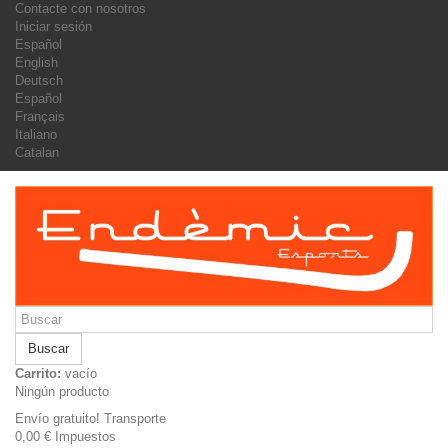
Contacte con nosotros
Iniciar sesión
Español
English
Deutsch
Español
Français
Italiano
Catalan
Buscar
Carrito:
vacío
Ningún producto
Envío gratuito!
Transporte
0,00 €
Impuestos