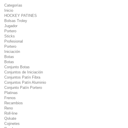
Categorías
Inicio
HOCKEY PATINES
Bolsas Troley
Jugador
Portero
Sticks
Profesional
Portero
Iniciación
Botas
Botas
Conjunto Botas
Conjuntos de Iniciación
Conjuntos Patín Fibra
Conjuntos Patín Aluminio
Conjunto Patín Portero
Platinas
Frenos
Recambios
Reno
Roll-line
Qskate
Cojinetes