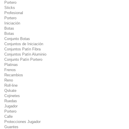
Portero
Sticks
Profesional
Portero
Iniciación
Botas
Botas
Conjunto Botas
Conjuntos de Iniciación
Conjuntos Patín Fibra
Conjuntos Patín Aluminio
Conjunto Patín Portero
Platinas
Frenos
Recambios
Reno
Roll-line
Qskate
Cojinetes
Ruedas
Jugador
Portero
Calle
Protecciones Jugador
Guantes