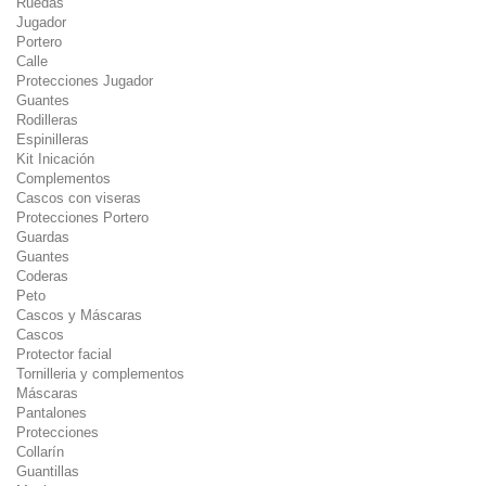
Ruedas
Jugador
Portero
Calle
Protecciones Jugador
Guantes
Rodilleras
Espinilleras
Kit Inicación
Complementos
Cascos con viseras
Protecciones Portero
Guardas
Guantes
Coderas
Peto
Cascos y Máscaras
Cascos
Protector facial
Tornilleria y complementos
Máscaras
Pantalones
Protecciones
Collarín
Guantillas