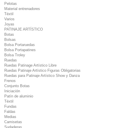
Pelotas
Material entrenadores
Téxtil
Varios
Joyas
PATINAJE ARTÍSTICO
Botas
Bolsas
Bolsa Portaruedas
Bolsa Portapatines
Bolsa Troley
Ruedas
Ruedas Patinage Artístico Libre
Ruedas Patinaje Artístico Figuras Obligatorias
Ruedas para Patinaje Artístico Show y Danza
Frenos
Conjunto Botas
Iniciación
Patín de aluminio
Téxtil
Fundas
Faldas
Medias
Camisetas
Sudaderas