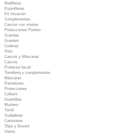
Rodilleras
Espinilleras
Kit Inicación
Complementos
Cascos con viseras
Protecciones Portero
Guardas
Guantes
Coderas
Peto
Cascos y Máscaras
Cascos
Protector facial
Tornilleria y complementos
Máscaras
Pantalones
Protecciones
Collarín
Guantillas
Muslera
Téxtil
Sudaderas
Camisetas
Slips y Boxers
Varios