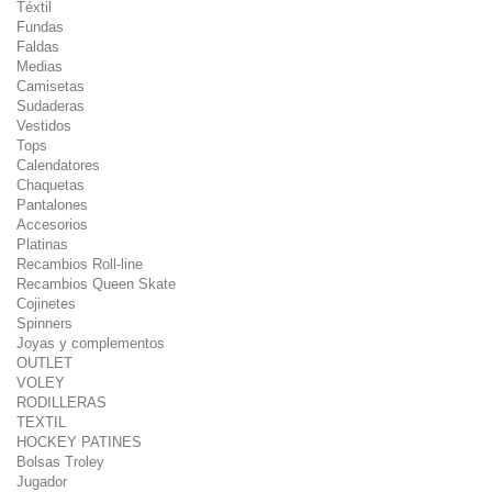
Téxtil
Fundas
Faldas
Medias
Camisetas
Sudaderas
Vestidos
Tops
Calendatores
Chaquetas
Pantalones
Accesorios
Platinas
Recambios Roll-line
Recambios Queen Skate
Cojinetes
Spinners
Joyas y complementos
OUTLET
VOLEY
RODILLERAS
TEXTIL
HOCKEY PATINES
Bolsas Troley
Jugador