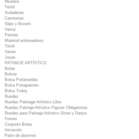
Muslera
Téxtil
Sudaderas
Camisetas
Slips y Boxers
Varios
Pelotas
Material entrenadores
Téxtil
Varios
Joyas
PATINAJE ARTÍSTICO
Botas
Bolsas
Bolsa Portaruedas
Bolsa Portapatines
Bolsa Troley
Ruedas
Ruedas Patinage Artístico Libre
Ruedas Patinaje Artístico Figuras Obligatorias
Ruedas para Patinaje Artístico Show y Danza
Frenos
Conjunto Botas
Iniciación
Patín de aluminio