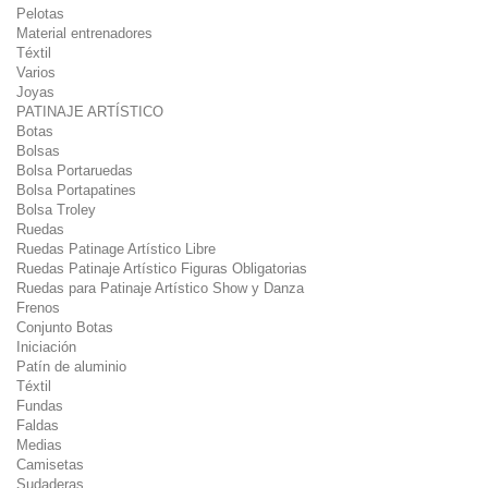
Pelotas
Material entrenadores
Téxtil
Varios
Joyas
PATINAJE ARTÍSTICO
Botas
Bolsas
Bolsa Portaruedas
Bolsa Portapatines
Bolsa Troley
Ruedas
Ruedas Patinage Artístico Libre
Ruedas Patinaje Artístico Figuras Obligatorias
Ruedas para Patinaje Artístico Show y Danza
Frenos
Conjunto Botas
Iniciación
Patín de aluminio
Téxtil
Fundas
Faldas
Medias
Camisetas
Sudaderas