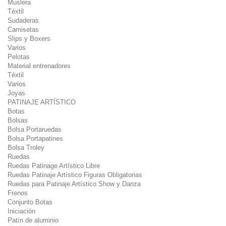
Muslera
Téxtil
Sudaderas
Camisetas
Slips y Boxers
Varios
Pelotas
Material entrenadores
Téxtil
Varios
Joyas
PATINAJE ARTÍSTICO
Botas
Bolsas
Bolsa Portaruedas
Bolsa Portapatines
Bolsa Troley
Ruedas
Ruedas Patinage Artístico Libre
Ruedas Patinaje Artístico Figuras Obligatorias
Ruedas para Patinaje Artístico Show y Danza
Frenos
Conjunto Botas
Iniciación
Patín de aluminio