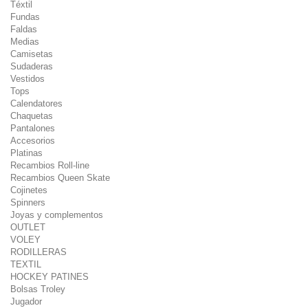
Téxtil
Fundas
Faldas
Medias
Camisetas
Sudaderas
Vestidos
Tops
Calendatores
Chaquetas
Pantalones
Accesorios
Platinas
Recambios Roll-line
Recambios Queen Skate
Cojinetes
Spinners
Joyas y complementos
OUTLET
VOLEY
RODILLERAS
TEXTIL
HOCKEY PATINES
Bolsas Troley
Jugador