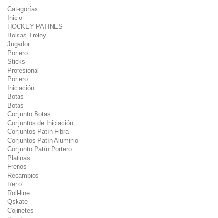
Categorías
Inicio
HOCKEY PATINES
Bolsas Troley
Jugador
Portero
Sticks
Profesional
Portero
Iniciación
Botas
Botas
Conjunto Botas
Conjuntos de Iniciación
Conjuntos Patín Fibra
Conjuntos Patín Aluminio
Conjunto Patín Portero
Platinas
Frenos
Recambios
Reno
Roll-line
Qskate
Cojinetes