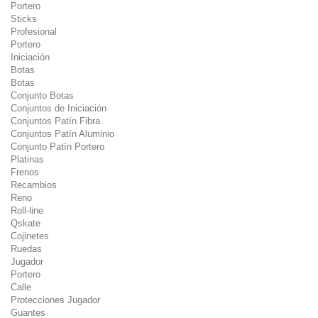
Portero
Sticks
Profesional
Portero
Iniciación
Botas
Botas
Conjunto Botas
Conjuntos de Iniciación
Conjuntos Patín Fibra
Conjuntos Patín Aluminio
Conjunto Patín Portero
Platinas
Frenos
Recambios
Reno
Roll-line
Qskate
Cojinetes
Ruedas
Jugador
Portero
Calle
Protecciones Jugador
Guantes