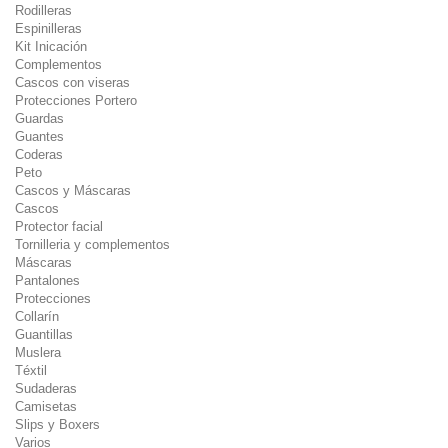
Rodilleras
Espinilleras
Kit Inicación
Complementos
Cascos con viseras
Protecciones Portero
Guardas
Guantes
Coderas
Peto
Cascos y Máscaras
Cascos
Protector facial
Tornilleria y complementos
Máscaras
Pantalones
Protecciones
Collarín
Guantillas
Muslera
Téxtil
Sudaderas
Camisetas
Slips y Boxers
Varios