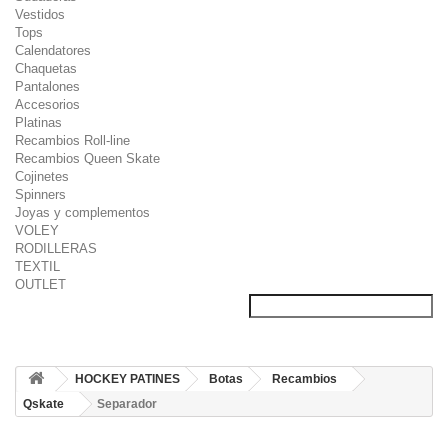
Vestidos
Tops
Calendatores
Chaquetas
Pantalones
Accesorios
Platinas
Recambios Roll-line
Recambios Queen Skate
Cojinetes
Spinners
Joyas y complementos
VOLEY
RODILLERAS
TEXTIL
OUTLET
HOCKEY PATINES
Botas
Recambios
Qskate
Separador