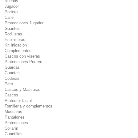
Ruedas
Jugador
Portero
Calle
Protecciones Jugador
Guantes
Rodilleras
Espinilleras
Kit Inicación
Complementos
Cascos con viseras
Protecciones Portero
Guardas
Guantes
Coderas
Peto
Cascos y Máscaras
Cascos
Protector facial
Tornilleria y complementos
Máscaras
Pantalones
Protecciones
Collarín
Guantillas