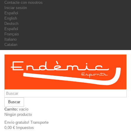
Contacte con nosotros
Iniciar sesión
Español
English
Deutsch
Español
Français
Italiano
Catalan
Buscar
Carrito:
vacío
Ningún producto
Envío gratuito!
Transporte
0,00 €
Impuestos