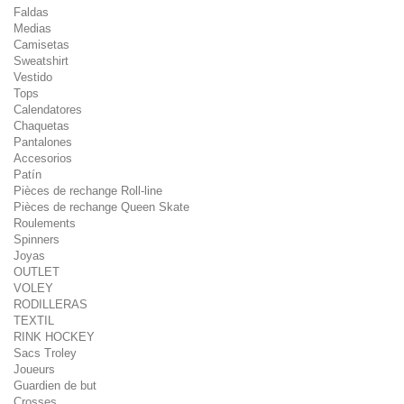
Faldas
Medias
Camisetas
Sweatshirt
Vestido
Tops
Calendatores
Chaquetas
Pantalones
Accesorios
Patín
Pièces de rechange Roll-line
Pièces de rechange Queen Skate
Roulements
Spinners
Joyas
OUTLET
VOLEY
RODILLERAS
TEXTIL
RINK HOCKEY
Sacs Troley
Joueurs
Guardien de but
Crosses