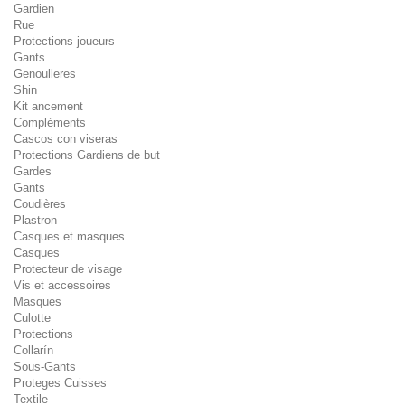
Gardien
Rue
Protections joueurs
Gants
Genoulleres
Shin
Kit ancement
Compléments
Cascos con viseras
Protections Gardiens de but
Gardes
Gants
Coudières
Plastron
Casques et masques
Casques
Protecteur de visage
Vis et accessoires
Masques
Culotte
Protections
Collarín
Sous-Gants
Proteges Cuisses
Textile