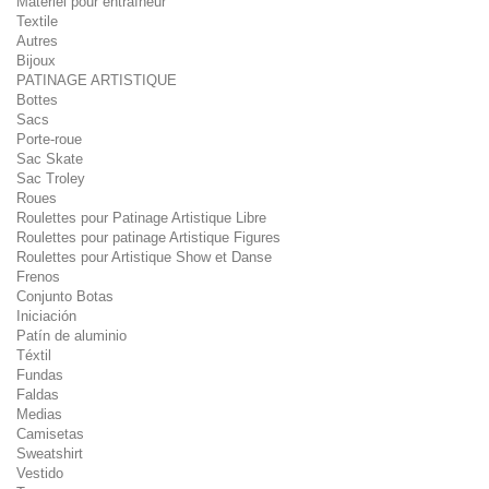
Matériel pour entraîneur
Textile
Autres
Bijoux
PATINAGE ARTISTIQUE
Bottes
Sacs
Porte-roue
Sac Skate
Sac Troley
Roues
Roulettes pour Patinage Artistique Libre
Roulettes pour patinage Artistique Figures
Roulettes pour Artistique Show et Danse
Frenos
Conjunto Botas
Iniciación
Patín de aluminio
Téxtil
Fundas
Faldas
Medias
Camisetas
Sweatshirt
Vestido