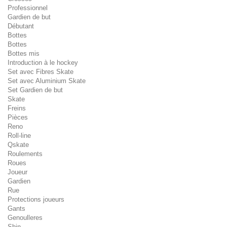
Professionnel
Gardien de but
Débutant
Bottes
Bottes
Bottes mis
Introduction à le hockey
Set avec Fibres Skate
Set avec Aluminium Skate
Set Gardien de but
Skate
Freins
Pièces
Reno
Roll-line
Qskate
Roulements
Roues
Joueur
Gardien
Rue
Protections joueurs
Gants
Genoulleres
Shin