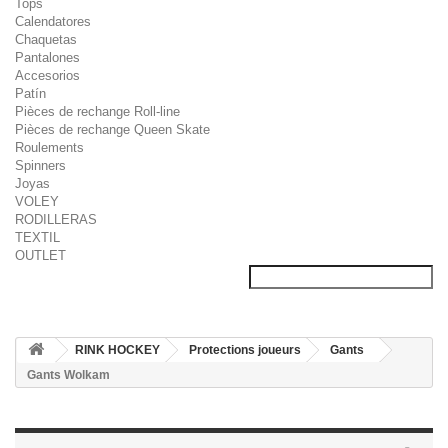
Tops
Calendatores
Chaquetas
Pantalones
Accesorios
Patín
Pièces de rechange Roll-line
Pièces de rechange Queen Skate
Roulements
Spinners
Joyas
VOLEY
RODILLERAS
TEXTIL
OUTLET
RINK HOCKEY
Protections joueurs
Gants
Gants Wolkam