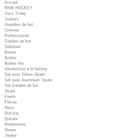
Accueil
RINK HOCKEY
Sacs Troley
Joueurs
Guardien de but
Crosses
Professionnel
Gardien de but
Débutant
Bottes
Bottes
Bottes mis
Introduction à le hockey
Set avec Fibres Skate
Set avec Aluminium Skate
Set Gardien de but
Skate
Freins
Pièces
Reno
Roll-line
Qskate
Roulements
Roues
Joueur