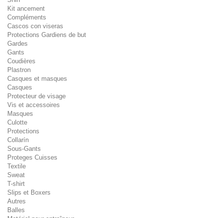
Kit ancement
Compléments
Cascos con viseras
Protections Gardiens de but
Gardes
Gants
Coudières
Plastron
Casques et masques
Casques
Protecteur de visage
Vis et accessoires
Masques
Culotte
Protections
Collarín
Sous-Gants
Proteges Cuisses
Textile
Sweat
T-shirt
Slips et Boxers
Autres
Balles