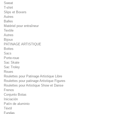
Sweat
T-shirt
Slips et Boxers
Autres
Balles
Matériel pour entraîneur
Textile
Autres
Bijoux
PATINAGE ARTISTIQUE
Bottes
Sacs
Porte-roue
Sac Skate
Sac Troley
Roues
Roulettes pour Patinage Artistique Libre
Roulettes pour patinage Artistique Figures
Roulettes pour Artistique Show et Danse
Frenos
Conjunto Botas
Iniciación
Patín de aluminio
Téxtil
Fundas