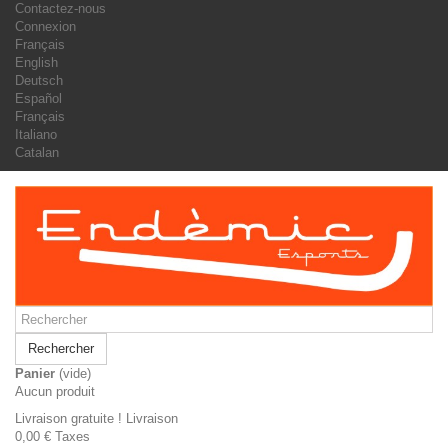
Contactez-nous
Connexion
Français
English
Deutsch
Español
Français
Italiano
Catalan
Rechercher
Panier
(vide)
Aucun produit
Livraison gratuite !
Livraison
0,00 €
Taxes