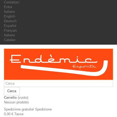
Contattaci
Entra
Italiano
English
Deutsch
Español
Français
Italiano
Catalan
Cerca
Carrello
(vuoto)
Nessun prodotto
Spedizione gratuita!
Spedizione
0,00 €
Tasse