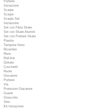
Portiere
Iniziazione
Scarpe
Scarpe
Scarpe Set
Iniziazione
Set con Fibra Skate
Set con Skate Alumini
Set con Portiere Skate
Piastra
Tampone freno
Ricambio
Reno
Roll-line
Qskate
Cuscinetti
Ruote
Giocatore
Portiere
Via
Protezioni Giacatore
Guanti
Ginocchio
Shin
Kit Iniziazione