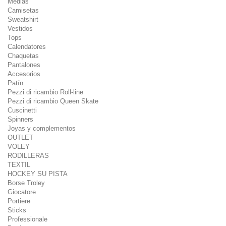
Medias
Camisetas
Sweatshirt
Vestidos
Tops
Calendatores
Chaquetas
Pantalones
Accesorios
Patín
Pezzi di ricambio Roll-line
Pezzi di ricambio Queen Skate
Cuscinetti
Spinners
Joyas y complementos
OUTLET
VOLEY
RODILLERAS
TEXTIL
HOCKEY SU PISTA
Borse Troley
Giocatore
Portiere
Sticks
Professionale