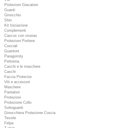
Protezioni Giacatore
Guanti
Ginocchio
Shin
Kit Iniziazione
Complementi
Cascos con viseras
Protezioni Portiere
Cosciali
Guantoni
Paragomity
Pettorina
Caschi e le maschere
Caschi
Faccia Protector
Viti e accessori
Maschere
Pantaloni
Protezioni
Protezione Collo
Sottoguanti
Ginocchiera Protezione Coscia
Tessile
Felpa