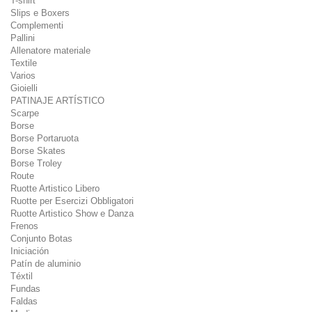
T-shirt
Slips e Boxers
Complementi
Pallini
Allenatore materiale
Textile
Varios
Gioielli
PATINAJE ARTÍSTICO
Scarpe
Borse
Borse Portaruota
Borse Skates
Borse Troley
Route
Ruotte Artistico Libero
Ruotte per Esercizi Obbligatori
Ruotte Artistico Show e Danza
Frenos
Conjunto Botas
Iniciación
Patín de aluminio
Téxtil
Fundas
Faldas