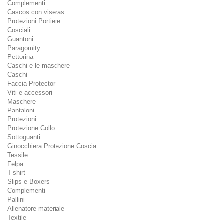
Complementi
Cascos con viseras
Protezioni Portiere
Cosciali
Guantoni
Paragomity
Pettorina
Caschi e le maschere
Caschi
Faccia Protector
Viti e accessori
Maschere
Pantaloni
Protezioni
Protezione Collo
Sottoguanti
Ginocchiera Protezione Coscia
Tessile
Felpa
T-shirt
Slips e Boxers
Complementi
Pallini
Allenatore materiale
Textile