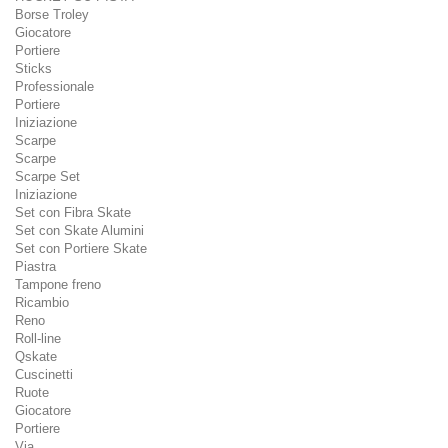
Borse Troley
Giocatore
Portiere
Sticks
Professionale
Portiere
Iniziazione
Scarpe
Scarpe
Scarpe Set
Iniziazione
Set con Fibra Skate
Set con Skate Alumini
Set con Portiere Skate
Piastra
Tampone freno
Ricambio
Reno
Roll-line
Qskate
Cuscinetti
Ruote
Giocatore
Portiere
Via