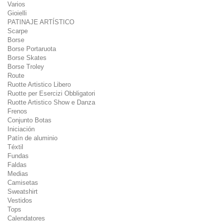
Varios
Gioielli
PATINAJE ARTÍSTICO
Scarpe
Borse
Borse Portaruota
Borse Skates
Borse Troley
Route
Ruotte Artistico Libero
Ruotte per Esercizi Obbligatori
Ruotte Artistico Show e Danza
Frenos
Conjunto Botas
Iniciación
Patín de aluminio
Téxtil
Fundas
Faldas
Medias
Camisetas
Sweatshirt
Vestidos
Tops
Calendatores