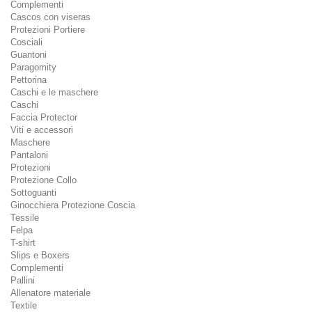
Complementi
Cascos con viseras
Protezioni Portiere
Cosciali
Guantoni
Paragomity
Pettorina
Caschi e le maschere
Caschi
Faccia Protector
Viti e accessori
Maschere
Pantaloni
Protezioni
Protezione Collo
Sottoguanti
Ginocchiera Protezione Coscia
Tessile
Felpa
T-shirt
Slips e Boxers
Complementi
Pallini
Allenatore materiale
Textile