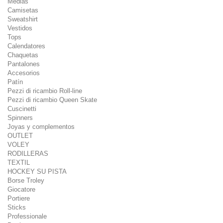
Medias
Camisetas
Sweatshirt
Vestidos
Tops
Calendatores
Chaquetas
Pantalones
Accesorios
Patín
Pezzi di ricambio Roll-line
Pezzi di ricambio Queen Skate
Cuscinetti
Spinners
Joyas y complementos
OUTLET
VOLEY
RODILLERAS
TEXTIL
HOCKEY SU PISTA
Borse Troley
Giocatore
Portiere
Sticks
Professionale