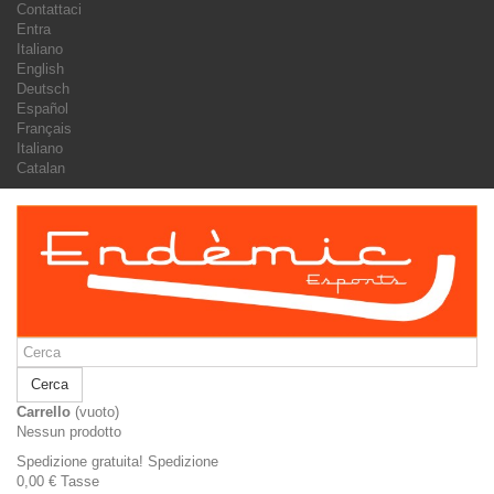
Contattaci
Entra
Italiano
English
Deutsch
Español
Français
Italiano
Catalan
Cerca
Carrello
(vuoto)
Nessun prodotto
Spedizione gratuita!
Spedizione
0,00 €
Tasse