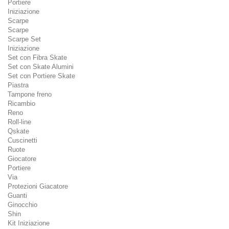
Portiere
Iniziazione
Scarpe
Scarpe
Scarpe Set
Iniziazione
Set con Fibra Skate
Set con Skate Alumini
Set con Portiere Skate
Piastra
Tampone freno
Ricambio
Reno
Roll-line
Qskate
Cuscinetti
Ruote
Giocatore
Portiere
Via
Protezioni Giacatore
Guanti
Ginocchio
Shin
Kit Iniziazione