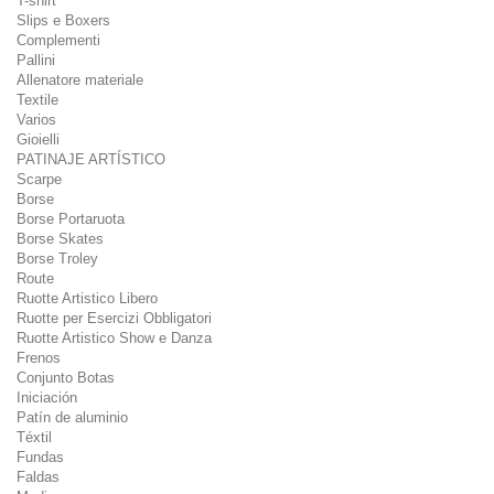
T-shirt
Slips e Boxers
Complementi
Pallini
Allenatore materiale
Textile
Varios
Gioielli
PATINAJE ARTÍSTICO
Scarpe
Borse
Borse Portaruota
Borse Skates
Borse Troley
Route
Ruotte Artistico Libero
Ruotte per Esercizi Obbligatori
Ruotte Artistico Show e Danza
Frenos
Conjunto Botas
Iniciación
Patín de aluminio
Téxtil
Fundas
Faldas