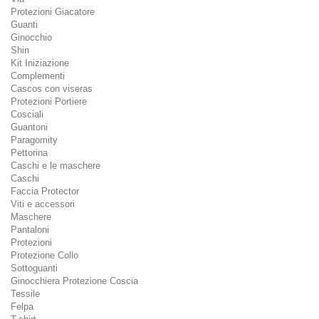
Protezioni Giacatore
Guanti
Ginocchio
Shin
Kit Iniziazione
Complementi
Cascos con viseras
Protezioni Portiere
Cosciali
Guantoni
Paragomity
Pettorina
Caschi e le maschere
Caschi
Faccia Protector
Viti e accessori
Maschere
Pantaloni
Protezioni
Protezione Collo
Sottoguanti
Ginocchiera Protezione Coscia
Tessile
Felpa