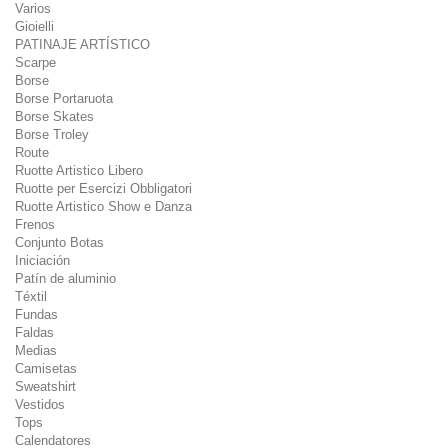
Varios
Gioielli
PATINAJE ARTÍSTICO
Scarpe
Borse
Borse Portaruota
Borse Skates
Borse Troley
Route
Ruotte Artistico Libero
Ruotte per Esercizi Obbligatori
Ruotte Artistico Show e Danza
Frenos
Conjunto Botas
Iniciación
Patín de aluminio
Téxtil
Fundas
Faldas
Medias
Camisetas
Sweatshirt
Vestidos
Tops
Calendatores