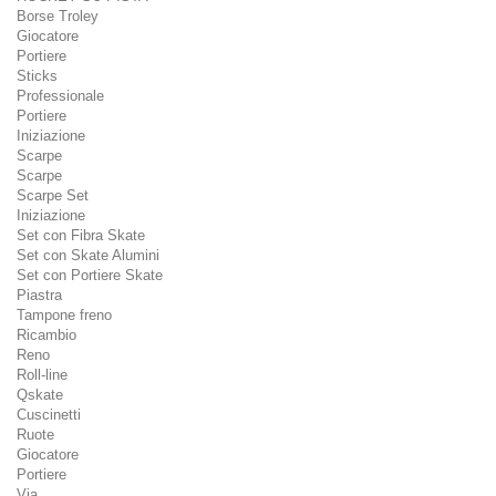
Borse Troley
Giocatore
Portiere
Sticks
Professionale
Portiere
Iniziazione
Scarpe
Scarpe
Scarpe Set
Iniziazione
Set con Fibra Skate
Set con Skate Alumini
Set con Portiere Skate
Piastra
Tampone freno
Ricambio
Reno
Roll-line
Qskate
Cuscinetti
Ruote
Giocatore
Portiere
Via